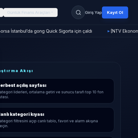
Günlük Finans Araçları
Giriş Yap
Kayıt Ol
rsa İstanbul’da gong Quick Sigorta için çaldı
[NTV Ekonomi]
►
aştırma Akışı
erbest
açılış sayfası
ategori liderleri, ortalama getiri ve sunucu tarafı top 10 fon
istesi.
anlı kategori kıyası
ategori filtresini açıp canlı tablo, favori ve alarm akışına
eçin.