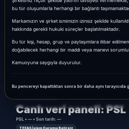
Şirketimiz hiçbir şekilde yatırım tavsiyesi vermemekt
PSL
Serbest
Risk:
Düşük
Son fiyat:
8,383
bu tür oluşumlarla herhangi bir bağlantı taşımamaktad
Son işlem farkı:
0 gün
Markamızın ve şirket ismimizin izinsiz şekilde kullanıld
hakkında gerekli hukuki süreçler başlatılmaktadır.
1 AY VE 3 AY PERFORMANS
KATEGORI KONU
+%2,84
274/931
Bu tür kişi, hesap, grup ve paylaşımlara itibar edilmeme
doğabilecek herhangi bir maddi veya manevi sorumluluk
3 Ay:
+%7,69
Momentum bazlı ka
Kamuoyuna saygıyla duyurulur.
Bu pencereyi kapattıktan sonra bir daha aynı tarayıcıda 
Fon Radarına Dön
Canlı veri paneli:
PSL
PSL
•
—
• Son tarih:
—
TEFAS İşlem Durumu Belirsiz