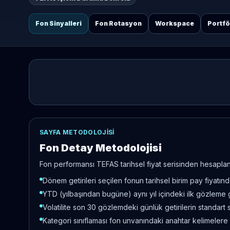
Fon Sinyalleri
Fon Rotasyon
Workspace
Portf
SAYFA METODOLOJISI
Fon Detay Metodolojisi
Fon performansı TEFAS tarihsel fiyat serisinden hesaplanır
Dönem getirileri seçilen fonun tarihsel birim pay fiyatı
YTD (yılbaşından bugüne) aynı yıl içindeki ilk gözleme 
Volatilite son 30 gözlemdeki günlük getirilerin standart 
Kategori sınıflaması fon unvanındaki anahtar kelimelere 