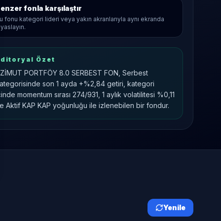
enzer fonla karşılaştır
u fonu kategori lideri veya yakın akranlarıyla aynı ekranda
ıyaslayın.
ditoryal Özet
ZİMUT PORTFÖY 8.0 SERBEST FON, Serbest
ategorisinde son 1 ayda +%2,84 getiri, kategori
çinde momentum sırası 274/931, 1 aylık volatilitesi %0,11
e Aktif KAP KAP yoğunluğu ile izlenebilen bir fondur.
Yenile