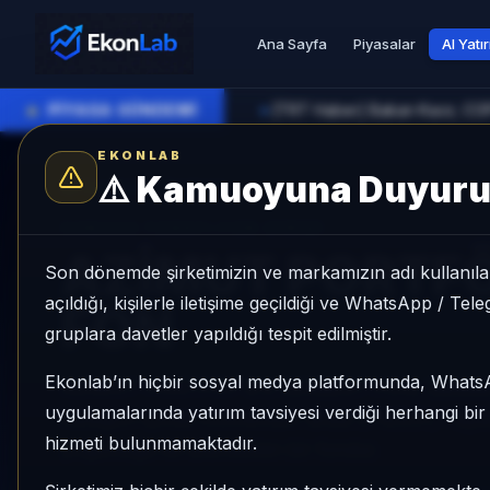
Ana Sayfa
Piyasalar
AI Yatı
●
PİYASA GÜNDEMİ
►
EKONLAB
⚠️
Kamuoyuna Duyur
AI Fon Radar
/
Serbest
SUNUCU TARAFI FON GIRIŞI
AZİMUT PORTFÖ
Son dönemde şirketimizin ve markamızın adı kullanılar
açıldığı, kişilerle iletişime geçildiği ve WhatsApp / Te
FON
gruplara davetler yapıldığı tespit edilmiştir.
Ekonlab’ın hiçbir sosyal medya platformunda, What
AZİMUT PORTFÖY 8.0 SERBEST FON, Serbest ka
uygulamalarında yatırım tavsiyesi verdiği herhangi bi
kategori içinde momentum sırası 274/931, 1 aylı
hizmeti bulunmamaktadır.
yoğunluğu ile izlenebilen bir fondur.