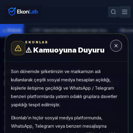
●
PİYASA
[TRT Haber] İstanbul Havalimanı'ndan Avrupa rekoru
►
►
EKONLAB
⚠️
Kamuoyuna Duyuru
AI Fon Radar
/
Serbest
SUNUCU TARAFI FON GIRIŞI
ATLAS PORTFÖY
Son dönemde şirketimizin ve markamızın adı
kullanılarak çeşitli sosyal medya hesapları açıldığı,
SENTİMENT SERBEST FON
kişilerle iletişime geçildiği ve WhatsApp / Telegram
benzeri platformlarda yatırım odaklı gruplara davetler
ATLAS PORTFÖY SENTİMENT SERBEST FON,
Serbest kategorisinde son 1 ayda %-0,67 getiri,
yapıldığı tespit edilmiştir.
kategori içinde momentum sırası 729/931, 1 aylık
Ekonlab’ın hiçbir sosyal medya platformunda,
volatilitesi %0,76 ve Aktif KAP KAP yoğunluğu ile
WhatsApp, Telegram veya benzeri mesajlaşma
izlenebilen bir fondur.