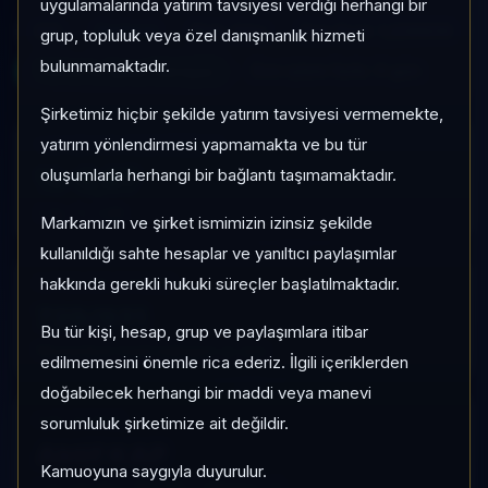
uygulamalarında yatırım tavsiyesi verdiği herhangi bir
STI
Serbest
Risk:
Orta
Son fiyat:
1,226926
grup, topluluk veya özel danışmanlık hizmeti
bulunmamaktadır.
Son işlem farkı:
0 gün
TEFAS'ta İşlem Görüyor
Şirketimiz hiçbir şekilde yatırım tavsiyesi vermemekte,
yatırım yönlendirmesi yapmamakta ve bu tür
1 AY VE 3 AY PERFORMANS
%-0,67
oluşumlarla herhangi bir bağlantı taşımamaktadır.
3 Ay:
%-1,96
Markamızın ve şirket ismimizin izinsiz şekilde
kullanıldığı sahte hesaplar ve yanıltıcı paylaşımlar
hakkında gerekli hukuki süreçler başlatılmaktadır.
KATEGORI KONUMU
729/931
Bu tür kişi, hesap, grup ve paylaşımlara itibar
Momentum bazlı kategori içi sıra
edilmemesini önemle rica ederiz. İlgili içeriklerden
doğabilecek herhangi bir maddi veya manevi
KAP VE AKIŞ
sorumluluk şirketimize ait değildir.
Aktif KAP
Kamuoyuna saygıyla duyurulur.
1 ay net akış
-153,7 B
• Yatırımcı
-9