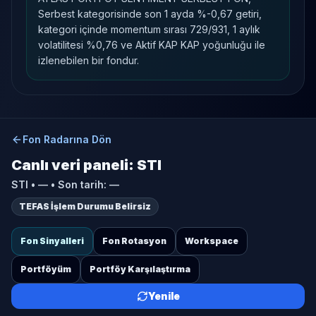
Serbest kategorisinde son 1 ayda %-0,67 getiri,
kategori içinde momentum sırası 729/931, 1 aylık
volatilitesi %0,76 ve Aktif KAP KAP yoğunluğu ile
izlenebilen bir fondur.
Fon Radarına Dön
Canlı veri paneli:
STI
STI
•
—
• Son tarih:
—
TEFAS İşlem Durumu Belirsiz
Fon Sinyalleri
Fon Rotasyon
Workspace
Portföyüm
Portföy Karşılaştırma
Yenile