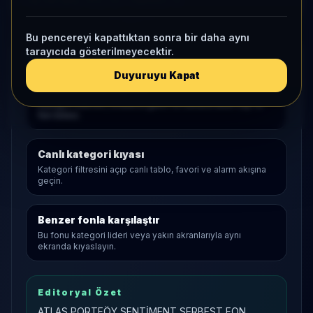
Bu pencereyi kapattıktan sonra bir daha aynı
tarayıcıda gösterilmeyecektir.
Araştırma Akışı
Duyuruyu Kapat
Serbest
açılış sayfası
Kategori liderleri, ortalama getiri ve sunucu tarafı top 10
fon listesi.
Canlı kategori kıyası
Kategori filtresini açıp canlı tablo, favori ve alarm akışına
geçin.
Benzer fonla karşılaştır
Bu fonu kategori lideri veya yakın akranlarıyla aynı
ekranda kıyaslayın.
Editoryal Özet
ATLAS PORTFÖY SENTİMENT SERBEST FON,