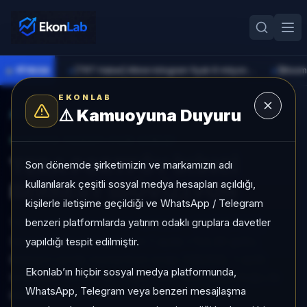
●
PİYASA
[TRT Haber] Altının kilogram fiyatı 6 milyon 673 bin liraya yükseldi
►
►
EKONLAB
⚠️
Kamuoyuna Duyuru
AI Fon Radar
/
Serbest
SUNUCU TARAFI FON GIRIŞI
TERA PORTFÖY İKİNCİ
Son dönemde şirketimizin ve markamızın adı
kullanılarak çeşitli sosyal medya hesapları açıldığı,
SERBEST (DÖVİZ) FON
kişilerle iletişime geçildiği ve WhatsApp / Telegram
benzeri platformlarda yatırım odaklı gruplara davetler
TERA PORTFÖY İKİNCİ SERBEST (DÖVİZ) FON,
Serbest kategorisinde son 1 ayda +%2,30 getiri,
yapıldığı tespit edilmiştir.
kategori içinde momentum sırası 348/932, 1 aylık
Ekonlab’ın hiçbir sosyal medya platformunda,
volatilitesi %0,92 ve Yoğun KAP KAP yoğunluğu ile
WhatsApp, Telegram veya benzeri mesajlaşma
izlenebilen bir fondur.