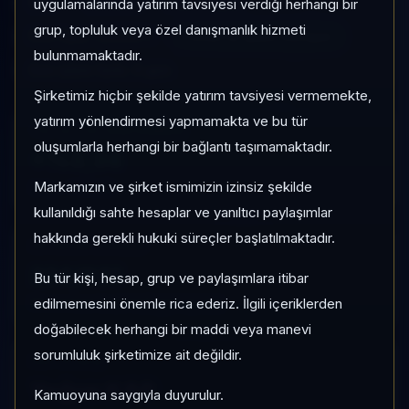
UNT
Serbest
Risk:
Düşük
uygulamalarında yatırım tavsiyesi verdiği herhangi bir
grup, topluluk veya özel danışmanlık hizmeti
Son fiyat:
1,539971
TEFAS'ta İşlem Görüyor
bulunmamaktadır.
Son işlem farkı:
0 gün
Şirketimiz hiçbir şekilde yatırım tavsiyesi vermemekte,
yatırım yönlendirmesi yapmamakta ve bu tür
1 AY VE 3 AY PERFORMANS
oluşumlarla herhangi bir bağlantı taşımamaktadır.
+%3,34
Markamızın ve şirket ismimizin izinsiz şekilde
3 Ay:
+%10,25
kullanıldığı sahte hesaplar ve yanıltıcı paylaşımlar
hakkında gerekli hukuki süreçler başlatılmaktadır.
KATEGORI KONUMU
224/931
Bu tür kişi, hesap, grup ve paylaşımlara itibar
Momentum bazlı kategori içi sıra
edilmemesini önemle rica ederiz. İlgili içeriklerden
doğabilecek herhangi bir maddi veya manevi
sorumluluk şirketimize ait değildir.
KAP VE AKIŞ
Yoğun KAP
Kamuoyuna saygıyla duyurulur.