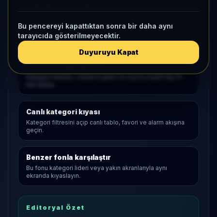
1 ay net akış
3 Mr
• Yatırımcı
35
Bu pencereyi kapattıktan sonra bir daha aynı
tarayıcıda gösterilmeyecektir.
Araştırma Akışı
Duyuruyu Kapat
Serbest
açılış sayfası
Kategori liderleri, ortalama getiri ve sunucu tarafı top 10
fon listesi.
Canlı kategori kıyası
Kategori filtresini açıp canlı tablo, favori ve alarm akışına
geçin.
Benzer fonla karşılaştır
Bu fonu kategori lideri veya yakın akranlarıyla aynı
ekranda kıyaslayın.
Editoryal Özet