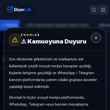
●
PİYASA
[TRT Haber] Altının kilogram fiyatı 6 milyon 673 bin liraya yükseldi
►
►
EKONLAB
⚠️
Kamuoyuna Duyuru
AI Fon Radar
/
Serbest
SUNUCU TARAFI FON GIRIŞI
İŞ PORTFÖY ÜÇÜNCÜ
Son dönemde şirketimizin ve markamızın adı
kullanılarak çeşitli sosyal medya hesapları açıldığı,
SERBEST (TL) FON
kişilerle iletişime geçildiği ve WhatsApp / Telegram
benzeri platformlarda yatırım odaklı gruplara davetler
İŞ PORTFÖY ÜÇÜNCÜ SERBEST (TL) FON, Serbest
kategorisinde son 1 ayda +%3,34 getiri, kategori içinde
yapıldığı tespit edilmiştir.
momentum sırası 224/931, 1 aylık volatilitesi %0,09 ve
Ekonlab’ın hiçbir sosyal medya platformunda,
Yoğun KAP KAP yoğunluğu ile izlenebilen bir fondur.
WhatsApp, Telegram veya benzeri mesajlaşma