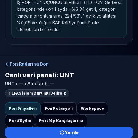
İŞ PORTFÖY ÜÇÜNCÜ SERBEST (TL) FON, Serbest
kategorisinde son 1 ayda +%3,34 getiri, kategori
içinde momentum sırası 224/931, 1 aylık volatilitesi
%0,09 ve Yoğun KAP KAP yoğunluğu ile
izlenebilen bir fondur.
Fon Radarına Dön
Canlı veri paneli:
UNT
UNT
•
—
• Son tarih:
—
TEFAS İşlem Durumu Belirsiz
Fon Sinyalleri
Fon Rotasyon
Workspace
Portföyüm
Portföy Karşılaştırma
Yenile