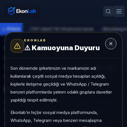
●
PİYASA
[TRT Haber] TSE 129 personel alacak
►
►
EKONLAB
⚠️
Kamuoyuna Duyuru
AI Fon Radar
/
Serbest
SUNUCU TARAFI FON GIRIŞI
YAPI KREDİ PORTFÖY 5-15
Son dönemde şirketimizin ve markamızın adı
kullanılarak çeşitli sosyal medya hesapları açıldığı,
YIL VADELİ SERBEST
kişilerle iletişime geçildiği ve WhatsApp / Telegram
(DÖVİZ) FON
benzeri platformlarda yatırım odaklı gruplara davetler
yapıldığı tespit edilmiştir.
YAPI KREDİ PORTFÖY 5-15 YIL VADELİ SERBEST
(DÖVİZ) FON, Serbest kategorisinde son 1 ayda
Ekonlab’ın hiçbir sosyal medya platformunda,
+%0,77 getiri, kategori içinde momentum sırası
WhatsApp, Telegram veya benzeri mesajlaşma
704/932, 1 aylık volatilitesi %0,31 ve Aktif KAP KAP