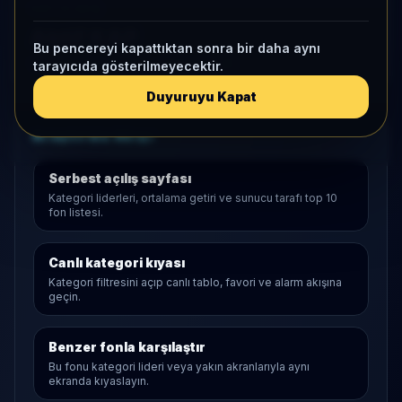
KAP VE AKIŞ
Aktif KAP
Bu pencereyi kapattıktan sonra bir daha aynı
1 ay net akış
-6,3 Mn
• Yatırımcı
-21
tarayıcıda gösterilmeyecektir.
Duyuruyu Kapat
Araştırma Akışı
Serbest
açılış sayfası
Kategori liderleri, ortalama getiri ve sunucu tarafı top 10
fon listesi.
Canlı kategori kıyası
Kategori filtresini açıp canlı tablo, favori ve alarm akışına
geçin.
Benzer fonla karşılaştır
Bu fonu kategori lideri veya yakın akranlarıyla aynı
ekranda kıyaslayın.