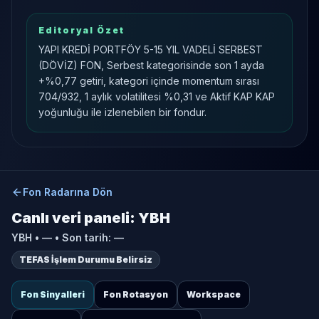
Editoryal Özet
YAPI KREDİ PORTFÖY 5-15 YIL VADELİ SERBEST
(DÖVİZ) FON, Serbest kategorisinde son 1 ayda
+%0,77 getiri, kategori içinde momentum sırası
704/932, 1 aylık volatilitesi %0,31 ve Aktif KAP KAP
yoğunluğu ile izlenebilen bir fondur.
Fon Radarına Dön
Canlı veri paneli:
YBH
YBH
•
—
• Son tarih:
—
TEFAS İşlem Durumu Belirsiz
Fon Sinyalleri
Fon Rotasyon
Workspace