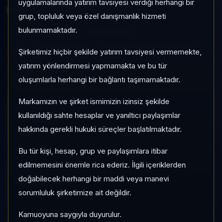
uygulamalarında yatırım tavsiyesi verdiği herhangi bir
yoğunluğu ile izlenebilen bir fondur.
grup, topluluk veya özel danışmanlık hizmeti
bulunmamaktadır.
YBH
Serbest
Risk:
Düşük
Son fiyat:
52,944601
TEFAS'ta İşlem Görüyor
Şirketimiz hiçbir şekilde yatırım tavsiyesi vermemekte,
yatırım yönlendirmesi yapmamakta ve bu tür
Son işlem farkı:
0 gün
oluşumlarla herhangi bir bağlantı taşımamaktadır.
Markamızın ve şirket ismimizin izinsiz şekilde
1 AY VE 3 AY PERFORMANS
+%0,77
kullanıldığı sahte hesaplar ve yanıltıcı paylaşımlar
hakkında gerekli hukuki süreçler başlatılmaktadır.
3 Ay:
+%7,32
Bu tür kişi, hesap, grup ve paylaşımlara itibar
edilmemesini önemle rica ederiz. İlgili içeriklerden
KATEGORI KONUMU
704/932
doğabilecek herhangi bir maddi veya manevi
sorumluluk şirketimize ait değildir.
Momentum bazlı kategori içi sıra
Kamuoyuna saygıyla duyurulur.