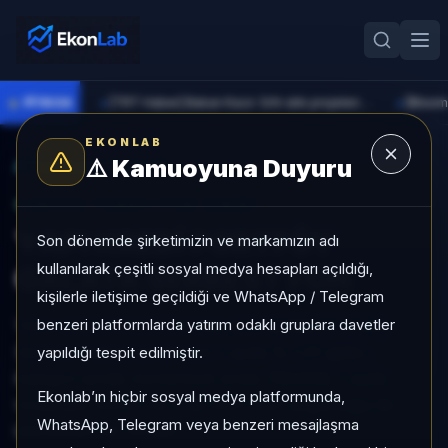
●
PİYASA
[TRT Haber] Bakan Kacır: Sıfır atık projelerine 914 milyon lira destek sağladık
►
►
EKONLAB
⚠️
Kamuoyuna Duyuru
AI Fon Radar
/
Serbest
SUNUCU TARAFI FON GIRIŞI
YAPI KREDİ PORTFÖY
Son dönemde şirketimizin ve markamızın adı
kullanılarak çeşitli sosyal medya hesapları açıldığı,
GALATA SERBEST FON
kişilerle iletişime geçildiği ve WhatsApp / Telegram
benzeri platformlarda yatırım odaklı gruplara davetler
YAPI KREDİ PORTFÖY GALATA SERBEST FON,
Serbest kategorisinde son 1 ayda %-1,51 getiri,
yapıldığı tespit edilmiştir.
kategori içinde momentum sırası 780/932, 1 aylık
Ekonlab’ın hiçbir sosyal medya platformunda,
volatilitesi %0,62 ve Aktif KAP KAP yoğunluğu ile
WhatsApp, Telegram veya benzeri mesajlaşma
izlenebilen bir fondur.