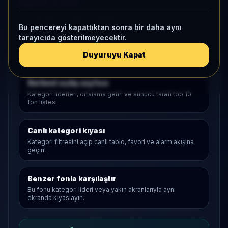
Aktif KAP
1 ay net akış
-1,6 Mn
• Yatırımcı
-9
Bu pencereyi kapattıktan sonra bir daha aynı
tarayıcıda gösterilmeyecektir.
Duyuruyu Kapat
Araştırma Akışı
Serbest
açılış sayfası
Kategori liderleri, ortalama getiri ve sunucu tarafı top 10
fon listesi.
Canlı kategori kıyası
Kategori filtresini açıp canlı tablo, favori ve alarm akışına
geçin.
Benzer fonla karşılaştır
Bu fonu kategori lideri veya yakın akranlarıyla aynı
ekranda kıyaslayın.