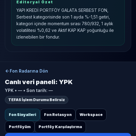
Editoryal Özet
YAPI KREDİ PORTFÖY GALATA SERBEST FON,
Serbest kategorisinde son 1 ayda %-1,51 getiri,
kategori içinde momentum sırası 780/932, 1 aylık
volatilitesi %0,62 ve Aktif KAP KAP yoğunluğu ile
izlenebilen bir fondur.
Fon Radarına Dön
Canlı veri paneli:
YPK
YPK
•
—
• Son tarih:
—
TEFAS İşlem Durumu Belirsiz
Fon Sinyalleri
Fon Rotasyon
Workspace
Portföyüm
Portföy Karşılaştırma