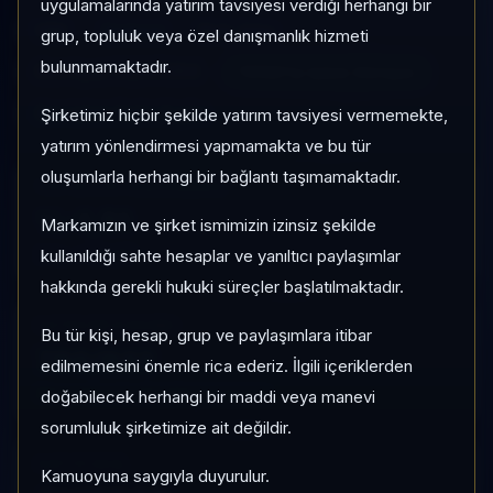
uygulamalarında yatırım tavsiyesi verdiği herhangi bir
YPK
Serbest
Risk:
Orta
grup, topluluk veya özel danışmanlık hizmeti
bulunmamaktadır.
Son fiyat:
14,047254
TEFAS'ta İşlem Görüyor
Son işlem farkı:
0 gün
Şirketimiz hiçbir şekilde yatırım tavsiyesi vermemekte,
yatırım yönlendirmesi yapmamakta ve bu tür
oluşumlarla herhangi bir bağlantı taşımamaktadır.
1 AY VE 3 AY PERFORMANS
%-1,51
Markamızın ve şirket ismimizin izinsiz şekilde
3 Ay:
kullanıldığı sahte hesaplar ve yanıltıcı paylaşımlar
+%6,67
hakkında gerekli hukuki süreçler başlatılmaktadır.
KATEGORI KONUMU
Bu tür kişi, hesap, grup ve paylaşımlara itibar
780/932
edilmemesini önemle rica ederiz. İlgili içeriklerden
Momentum bazlı kategori içi sıra
doğabilecek herhangi bir maddi veya manevi
sorumluluk şirketimize ait değildir.
KAP VE AKIŞ
Kamuoyuna saygıyla duyurulur.