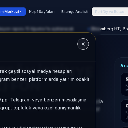
rım Merkezi
Keşif Sayfaları
Bilanço Analisti
Portföy ve Bütçe
asyon raporu 13 Ağustos'ta açıklanacak
[Bloomberg HT] Bors
►
u
Ar
TFÖY İSTİNYE
ak çeşitli sosyal medya hesapları
legram benzeri platformlarda yatırım odaklı
S
Z) FON
K
l
sApp, Telegram veya benzeri mesajlaşma
) FON, Serbest kategorisinde son 1 ayda
C
r grup, topluluk veya özel danışmanlık
28/931, 1 aylık volatilitesi %0,07 ve Aktif
K
g