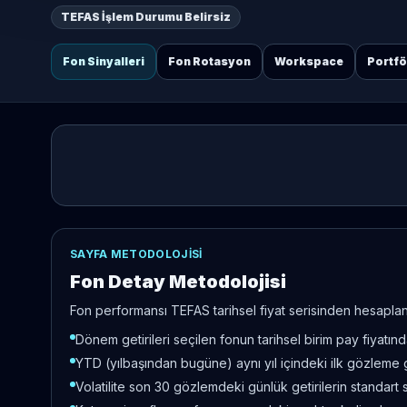
TEFAS İşlem Durumu Belirsiz
Fon Sinyalleri
Fon Rotasyon
Workspace
Portf
SAYFA METODOLOJISI
Fon Detay Metodolojisi
Fon performansı TEFAS tarihsel fiyat serisinden hesaplanır
Dönem getirileri seçilen fonun tarihsel birim pay fiyatı
YTD (yılbaşından bugüne) aynı yıl içindeki ilk gözleme 
Volatilite son 30 gözlemdeki günlük getirilerin standart 