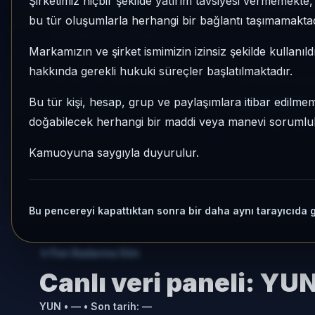
Şirketimiz hiçbir şekilde yatırım tavsiyesi vermemekt
YUN
Serbest
Risk:
Düşük
Son fiyat:
58,0
bu tür oluşumlarla herhangi bir bağlantı taşımamaktad
Son işlem farkı:
0 gün
Markamızın ve şirket ismimizin izinsiz şekilde kullanıld
hakkında gerekli hukuki süreçler başlatılmaktadır.
1 AY VE 3 AY PERFORMANS
KATEGORI KONU
+%2,40
428/931
Bu tür kişi, hesap, grup ve paylaşımlara itibar edilmeme
doğabilecek herhangi bir maddi veya manevi sorumluluk
3 Ay:
+%7,05
Momentum bazlı ka
Kamuoyuna saygıyla duyurulur.
Bu pencereyi kapattıktan sonra bir daha aynı tarayıcıda 
Fon Radarına Dön
Canlı veri paneli:
YU
YUN
•
—
• Son tarih:
—