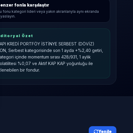
enzer fonla karşılaştır
u fonu kategori lideri veya yakın akranlarıyla aynı ekranda
ıyaslayın.
ditoryal Özet
API KREDİ PORTFÖY İSTİNYE SERBEST (DÖVİZ)
ON, Serbest kategorisinde son 1 ayda +%2,40 getiri,
ategori içinde momentum sırası 428/931, 1 aylık
olatilitesi %0,07 ve Aktif KAP KAP yoğunluğu ile
zlenebilen bir fondur.
Yenile