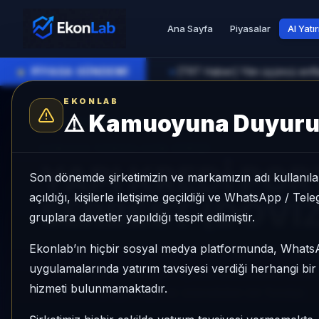
Ana Sayfa
Piyasalar
AI Yatı
●
PİYASA GÜNDEMİ
[TRT Haber] Yılın üçüncü enfl
►
EKONLAB
⚠️
Kamuoyuna Duyur
AI Fon Radar
/
Serbest
SUNUCU TARAFI FON GIRIŞI
YAPI KREDİ POR
Son dönemde şirketimizin ve markamızın adı kullanılar
açıldığı, kişilerle iletişime geçildiği ve WhatsApp / Te
SERBEST (DÖVİ
gruplara davetler yapıldığı tespit edilmiştir.
Ekonlab’ın hiçbir sosyal medya platformunda, What
YAPI KREDİ PORTFÖY İSTİNYE SERBEST (DÖVİZ
uygulamalarında yatırım tavsiyesi verdiği herhangi bi
+%2,40 getiri, kategori içinde momentum sırası 4
hizmeti bulunmamaktadır.
KAP KAP yoğunluğu ile izlenebilen bir fondur.