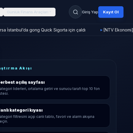
Günlük Finans Araçları
Giriş Yap
Kayıt Ol
a İstanbul’da gong Quick Sigorta için çaldı
[NTV Ekonomi] F
►
aştırma Akışı
erbest
açılış sayfası
ategori liderleri, ortalama getiri ve sunucu tarafı top 10 fon
istesi.
anlı kategori kıyası
ategori filtresini açıp canlı tablo, favori ve alarm akışına
eçin.