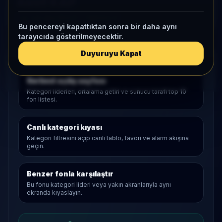
Aktif KAP
1 ay net akış
854,6
• Yatırımcı
0
Bu pencereyi kapattıktan sonra bir daha aynı
tarayıcıda gösterilmeyecektir.
Duyuruyu Kapat
Araştırma Akışı
Serbest
açılış sayfası
Kategori liderleri, ortalama getiri ve sunucu tarafı top 10
fon listesi.
Canlı kategori kıyası
Kategori filtresini açıp canlı tablo, favori ve alarm akışına
geçin.
Benzer fonla karşılaştır
Bu fonu kategori lideri veya yakın akranlarıyla aynı
ekranda kıyaslayın.