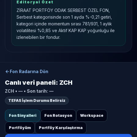
Editoryal Özet
ZİRAAT PORTFÖY ODAK SERBEST ÖZEL FON,
Serbest kategorisinde son 1 ayda %-0,21 getiri,
kategori içinde momentum sırası 781/931, 1 aylık
volatilitesi %0,85 ve Aktif KAP KAP yoğunluğu ile
izlenebilen bir fondur.
Fon Radarına Dön
Canlı veri paneli:
ZCH
ZCH
•
—
• Son tarih:
—
TEFAS İşlem Durumu Belirsiz
Fon Sinyalleri
Fon Rotasyon
Workspace
Portföyüm
Portföy Karşılaştırma