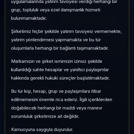
uygulamalarında yatırım tavsiyesi verdiği herhangi bir
ZCH
Serbest
Risk:
Orta
grup, topluluk veya özel danışmanlık hizmeti
bulunmamaktadır.
Son fiyat:
2,455053
TEFAS'ta İşlem Görmüyor
Son işlem farkı:
0 gün
Şirketimiz hiçbir şekilde yatırım tavsiyesi vermemekte,
yatırım yönlendirmesi yapmamakta ve bu tür
oluşumlarla herhangi bir bağlantı taşımamaktadır.
1 AY VE 3 AY PERFORMANS
%-0,21
Markamızın ve şirket ismimizin izinsiz şekilde
3 Ay:
kullanıldığı sahte hesaplar ve yanıltıcı paylaşımlar
+%2,10
hakkında gerekli hukuki süreçler başlatılmaktadır.
KATEGORI KONUMU
Bu tür kişi, hesap, grup ve paylaşımlara itibar
781/931
edilmemesini önemle rica ederiz. İlgili içeriklerden
Momentum bazlı kategori içi sıra
doğabilecek herhangi bir maddi veya manevi
sorumluluk şirketimize ait değildir.
KAP VE AKIŞ
Kamuoyuna saygıyla duyurulur.