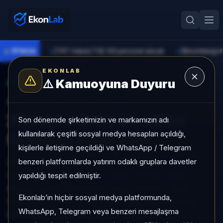
●
PİYASA
[TRT Haber] TSE 129 personel alacak
►
►
EKONLAB
⚠️
Kamuoyuna Duyuru
AI Fon Radar
/
Serbest
SUNUCU TARAFI FON GIRIŞI
ZİRAAT PORTFÖY ODAK
Son dönemde şirketimizin ve markamızın adı
kullanılarak çeşitli sosyal medya hesapları açıldığı,
SERBEST ÖZEL FON
kişilerle iletişime geçildiği ve WhatsApp / Telegram
benzeri platformlarda yatırım odaklı gruplara davetler
ZİRAAT PORTFÖY ODAK SERBEST ÖZEL FON,
Serbest kategorisinde son 1 ayda %-0,21 getiri,
yapıldığı tespit edilmiştir.
kategori içinde momentum sırası 781/931, 1 aylık
Ekonlab’ın hiçbir sosyal medya platformunda,
volatilitesi %0,85 ve Aktif KAP KAP yoğunluğu ile
WhatsApp, Telegram veya benzeri mesajlaşma
izlenebilen bir fondur.