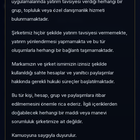
uygulamalarında yatırım tavsiyesi verdiği herhangi bir
izlenebilen bir fondur.
grup, topluluk veya özel danışmanlık hizmeti
bulunmamaktadır.
ZMT
Serbest
Risk:
Düşük
Son fiyat:
62,390770
TEFAS'ta İşlem Görüyor
Şirketimiz hiçbir şekilde yatırım tavsiyesi vermemekte,
yatırım yönlendirmesi yapmamakta ve bu tür
Son işlem farkı:
0 gün
oluşumlarla herhangi bir bağlantı taşımamaktadır.
Markamızın ve şirket ismimizin izinsiz şekilde
1 AY VE 3 AY PERFORMANS
+%2,95
kullanıldığı sahte hesaplar ve yanıltıcı paylaşımlar
hakkında gerekli hukuki süreçler başlatılmaktadır.
3 Ay:
+%5,09
Bu tür kişi, hesap, grup ve paylaşımlara itibar
edilmemesini önemle rica ederiz. İlgili içeriklerden
KATEGORI KONUMU
158/932
doğabilecek herhangi bir maddi veya manevi
sorumluluk şirketimize ait değildir.
Momentum bazlı kategori içi sıra
Kamuoyuna saygıyla duyurulur.