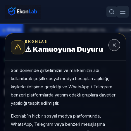
●
PİYASA
[TRT Haber] Bakan Kacır, COP31 odaklı Hızlandırma Desteği çağrısını açıkladı
►
►
EKONLAB
⚠️
Kamuoyuna Duyuru
AI Fon Radar
/
Serbest
SUNUCU TARAFI FON GIRIŞI
AZİMUT PORTFÖY 22.0
Son dönemde şirketimizin ve markamızın adı
kullanılarak çeşitli sosyal medya hesapları açıldığı,
SERBEST (DÖVİZ-AVRO)
kişilerle iletişime geçildiği ve WhatsApp / Telegram
FON
benzeri platformlarda yatırım odaklı gruplara davetler
yapıldığı tespit edilmiştir.
AZİMUT PORTFÖY 22.0 SERBEST (DÖVİZ-AVRO)
FON, Serbest kategorisinde son 1 ayda +%2,95 getiri,
Ekonlab’ın hiçbir sosyal medya platformunda,
kategori içinde momentum sırası 158/932, 1 aylık
WhatsApp, Telegram veya benzeri mesajlaşma
volatilitesi %0,25 ve Yoğun KAP KAP yoğunluğu ile