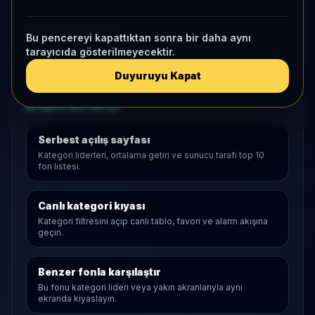
KAP VE AKIŞ
Yoğun KAP
Bu pencereyi kapattıktan sonra bir daha aynı
1 ay net akış
-11,4 Mn
• Yatırımcı
20
tarayıcıda gösterilmeyecektir.
Duyuruyu Kapat
Araştırma Akışı
Serbest
açılış sayfası
Kategori liderleri, ortalama getiri ve sunucu tarafı top 10
fon listesi.
Canlı kategori kıyası
Kategori filtresini açıp canlı tablo, favori ve alarm akışına
geçin.
Benzer fonla karşılaştır
Bu fonu kategori lideri veya yakın akranlarıyla aynı
ekranda kıyaslayın.