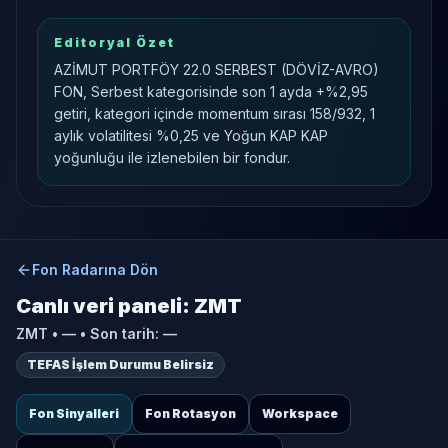
Editoryal Özet
AZİMUT PORTFÖY 22.0 SERBEST (DÖVİZ-AVRO)
FON, Serbest kategorisinde son 1 ayda +%2,95
getiri, kategori içinde momentum sırası 158/932, 1
aylık volatilitesi %0,25 ve Yoğun KAP KAP
yoğunluğu ile izlenebilen bir fondur.
Fon Radarına Dön
Canlı veri paneli:
ZMT
ZMT
•
—
• Son tarih:
—
TEFAS İşlem Durumu Belirsiz
Fon Sinyalleri
Fon Rotasyon
Workspace