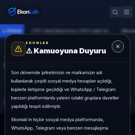
●
PİYASA
[TRT Haber] Bakan Kacır, COP31 odaklı Hızlandırma Desteği çağrısını açıkladı
►
►
EKONLAB
Fon Radarına Dön
⚠️
Kamuoyuna Duyuru
AI FON RADAR
Fon Karşılaştırma
Son dönemde şirketimizin ve markamızın adı
Seçilen fonlar getiri, akış, volatilite ve kategori sırası bazında
kullanılarak çeşitli sosyal medya hesapları açıldığı,
aynı ekranda karşılaştırılır.
kişilerle iletişime geçildiği ve WhatsApp / Telegram
CSV
Excel
benzeri platformlarda yatırım odaklı gruplara davetler
Karşılaştırmayı Yenile
yapıldığı tespit edilmiştir.
Ekonlab’ın hiçbir sosyal medya platformunda,
WhatsApp, Telegram veya benzeri mesajlaşma
Karşılaştırma verisi yükleniyor...