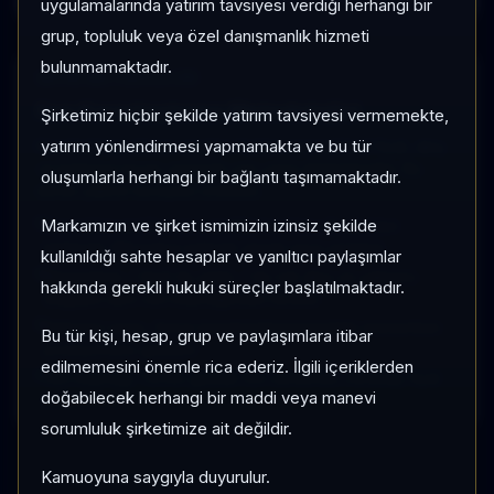
uygulamalarında yatırım tavsiyesi verdiği herhangi bir
grup, topluluk veya özel danışmanlık hizmeti
bulunmamaktadır.
SAYFA METODOLOJISI
Fon Karşılaştırma Metodolojisi
Şirketimiz hiçbir şekilde yatırım tavsiyesi vermemekte,
yatırım yönlendirmesi yapmamakta ve bu tür
Karşılaştırma ekranı seçilen fonları aynı tarihsel fiyat, akış
ve kategori kıyas verisiyle yan yana değerlendirir. Bu
oluşumlarla herhangi bir bağlantı taşımamaktadır.
ekran yatırım tavsiyesi üretmez.
Markamızın ve şirket ismimizin izinsiz şekilde
Normalize performans grafiği her fonu ilk gözlem
tarihinde 100 kabul ederek göreli seyri gösterir.
kullanıldığı sahte hesaplar ve yanıltıcı paylaşımlar
Momentum, 1 Ay/3 Ay getiri, 1 Ay net akış ve yatırımcı
hakkında gerekli hukuki süreçler başlatılmaktadır.
değişimi aynı veri kaynağından türetilir.
Kategori sırası, fonun kendi kategorisindeki momentum
Bu tür kişi, hesap, grup ve paylaşımlara itibar
pozisyonunu gösterir.
edilmemesini önemle rica ederiz. İlgili içeriklerden
Veri kaynağı TEFAS günlük fon serileridir; intraday fiyat
doğabilecek herhangi bir maddi veya manevi
kullanılmaz.
sorumluluk şirketimize ait değildir.
Kamuoyuna saygıyla duyurulur.