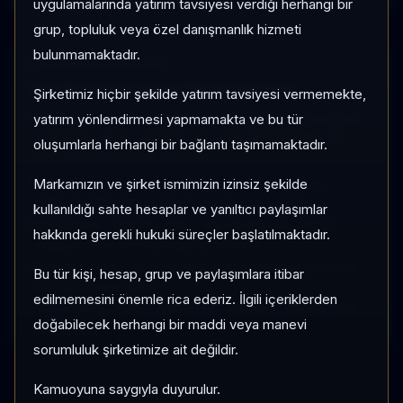
uygulamalarında yatırım tavsiyesi verdiği herhangi bir
grup, topluluk veya özel danışmanlık hizmeti
bulunmamaktadır.
SAYFA METODOLOJISI
Fon Karşılaştırma Metodolojisi
Şirketimiz hiçbir şekilde yatırım tavsiyesi vermemekte,
yatırım yönlendirmesi yapmamakta ve bu tür
Karşılaştırma ekranı seçilen fonları aynı tarihsel fiyat, akış
ve kategori kıyas verisiyle yan yana değerlendirir. Bu
oluşumlarla herhangi bir bağlantı taşımamaktadır.
ekran yatırım tavsiyesi üretmez.
Markamızın ve şirket ismimizin izinsiz şekilde
Normalize performans grafiği her fonu ilk gözlem
tarihinde 100 kabul ederek göreli seyri gösterir.
kullanıldığı sahte hesaplar ve yanıltıcı paylaşımlar
Momentum, 1 Ay/3 Ay getiri, 1 Ay net akış ve yatırımcı
hakkında gerekli hukuki süreçler başlatılmaktadır.
değişimi aynı veri kaynağından türetilir.
Kategori sırası, fonun kendi kategorisindeki momentum
Bu tür kişi, hesap, grup ve paylaşımlara itibar
pozisyonunu gösterir.
edilmemesini önemle rica ederiz. İlgili içeriklerden
Veri kaynağı TEFAS günlük fon serileridir; intraday fiyat
doğabilecek herhangi bir maddi veya manevi
kullanılmaz.
sorumluluk şirketimize ait değildir.
Kamuoyuna saygıyla duyurulur.