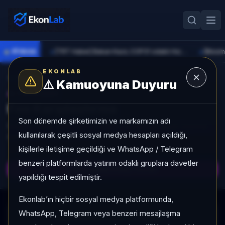
●
PİYASA
[TRT Haber] Bakan Kacır, COP31 odaklı Hızlandırma Desteği çağrısını açıkladı
►
►
EKONLAB
Fon Radarına Dön
⚠️
Kamuoyuna Duyuru
AI FON RADAR
Fon Karşılaştırma
Son dönemde şirketimizin ve markamızın adı
Seçilen fonlar getiri, akış, volatilite ve kategori sırası bazında
kullanılarak çeşitli sosyal medya hesapları açıldığı,
aynı ekranda karşılaştırılır.
kişilerle iletişime geçildiği ve WhatsApp / Telegram
CSV
Excel
benzeri platformlarda yatırım odaklı gruplara davetler
Karşılaştırmayı Yenile
yapıldığı tespit edilmiştir.
Ekonlab’ın hiçbir sosyal medya platformunda,
WhatsApp, Telegram veya benzeri mesajlaşma
Karşılaştırma verisi yükleniyor...