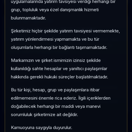
uygulamalarında yatırım tavsiyesi verdiği herhangi bir
grup, topluluk veya özel danışmanlık hizmeti
bulunmamaktadır.
SAYFA METODOLOJISI
Fon Karşılaştırma Metodolojisi
Şirketimiz hiçbir şekilde yatırım tavsiyesi vermemekte,
yatırım yönlendirmesi yapmamakta ve bu tür
Karşılaştırma ekranı seçilen fonları aynı tarihsel fiyat, akış
ve kategori kıyas verisiyle yan yana değerlendirir. Bu
oluşumlarla herhangi bir bağlantı taşımamaktadır.
ekran yatırım tavsiyesi üretmez.
Markamızın ve şirket ismimizin izinsiz şekilde
Normalize performans grafiği her fonu ilk gözlem
tarihinde 100 kabul ederek göreli seyri gösterir.
kullanıldığı sahte hesaplar ve yanıltıcı paylaşımlar
Momentum, 1 Ay/3 Ay getiri, 1 Ay net akış ve yatırımcı
hakkında gerekli hukuki süreçler başlatılmaktadır.
değişimi aynı veri kaynağından türetilir.
Kategori sırası, fonun kendi kategorisindeki momentum
Bu tür kişi, hesap, grup ve paylaşımlara itibar
pozisyonunu gösterir.
edilmemesini önemle rica ederiz. İlgili içeriklerden
Veri kaynağı TEFAS günlük fon serileridir; intraday fiyat
doğabilecek herhangi bir maddi veya manevi
kullanılmaz.
sorumluluk şirketimize ait değildir.
Kamuoyuna saygıyla duyurulur.