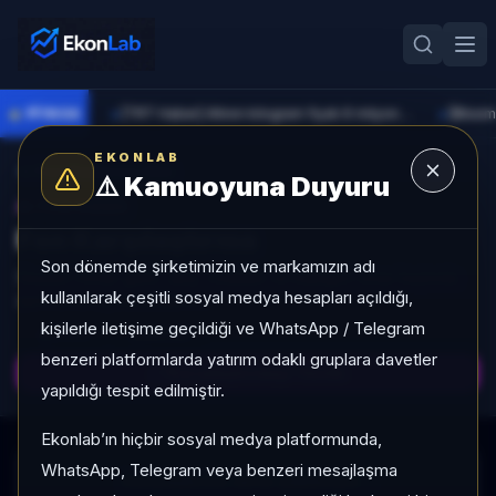
●
PİYASA
[TRT Haber] Altının kilogram fiyatı 6 milyon 673 bin liraya yükseldi
►
►
EKONLAB
Fon Radarına Dön
⚠️
Kamuoyuna Duyuru
AI FON RADAR
Fon Karşılaştırma
Son dönemde şirketimizin ve markamızın adı
Seçilen fonlar getiri, akış, volatilite ve kategori sırası bazında
kullanılarak çeşitli sosyal medya hesapları açıldığı,
aynı ekranda karşılaştırılır.
kişilerle iletişime geçildiği ve WhatsApp / Telegram
CSV
Excel
benzeri platformlarda yatırım odaklı gruplara davetler
Karşılaştırmayı Yenile
yapıldığı tespit edilmiştir.
Ekonlab’ın hiçbir sosyal medya platformunda,
WhatsApp, Telegram veya benzeri mesajlaşma
Karşılaştırma verisi yükleniyor...