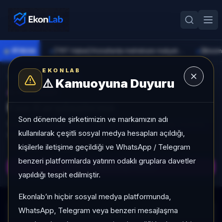
●
PİYASA
[TRT Haber] Konutlarda metrekare maliyet bedelleri güncellendi
►
►
EKONLAB
Fon Radarına Dön
⚠️
Kamuoyuna Duyuru
AI FON RADAR
Fon Karşılaştırma
Son dönemde şirketimizin ve markamızın adı
Seçilen fonlar getiri, akış, volatilite ve kategori sırası bazında
kullanılarak çeşitli sosyal medya hesapları açıldığı,
aynı ekranda karşılaştırılır.
kişilerle iletişime geçildiği ve WhatsApp / Telegram
CSV
Excel
benzeri platformlarda yatırım odaklı gruplara davetler
Karşılaştırmayı Yenile
yapıldığı tespit edilmiştir.
Ekonlab’ın hiçbir sosyal medya platformunda,
WhatsApp, Telegram veya benzeri mesajlaşma
Karşılaştırma verisi yükleniyor...