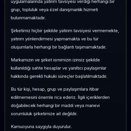
uygulamalarında yatırım tavsiyesi verdiği herhangi bir
grup, topluluk veya özel danışmanlık hizmeti
bulunmamaktadır.
SAYFA METODOLOJISI
Fon Karşılaştırma Metodolojisi
Şirketimiz hiçbir şekilde yatırım tavsiyesi vermemekte,
yatırım yönlendirmesi yapmamakta ve bu tür
Karşılaştırma ekranı seçilen fonları aynı tarihsel fiyat, akış
ve kategori kıyas verisiyle yan yana değerlendirir. Bu
oluşumlarla herhangi bir bağlantı taşımamaktadır.
ekran yatırım tavsiyesi üretmez.
Markamızın ve şirket ismimizin izinsiz şekilde
Normalize performans grafiği her fonu ilk gözlem
tarihinde 100 kabul ederek göreli seyri gösterir.
kullanıldığı sahte hesaplar ve yanıltıcı paylaşımlar
Momentum, 1 Ay/3 Ay getiri, 1 Ay net akış ve yatırımcı
hakkında gerekli hukuki süreçler başlatılmaktadır.
değişimi aynı veri kaynağından türetilir.
Kategori sırası, fonun kendi kategorisindeki momentum
Bu tür kişi, hesap, grup ve paylaşımlara itibar
pozisyonunu gösterir.
edilmemesini önemle rica ederiz. İlgili içeriklerden
Veri kaynağı TEFAS günlük fon serileridir; intraday fiyat
doğabilecek herhangi bir maddi veya manevi
kullanılmaz.
sorumluluk şirketimize ait değildir.
Kamuoyuna saygıyla duyurulur.