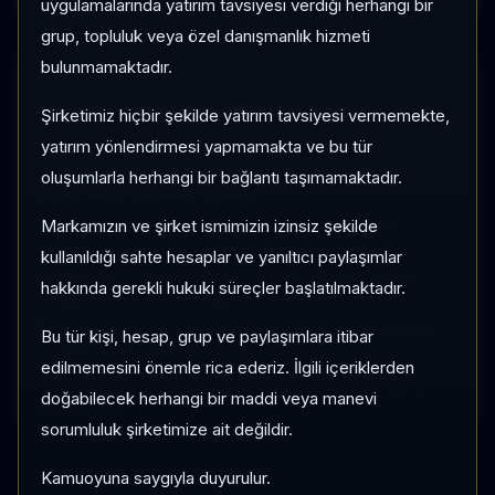
uygulamalarında yatırım tavsiyesi verdiği herhangi bir
grup, topluluk veya özel danışmanlık hizmeti
bulunmamaktadır.
SAYFA METODOLOJISI
Fon Karşılaştırma Metodolojisi
Şirketimiz hiçbir şekilde yatırım tavsiyesi vermemekte,
yatırım yönlendirmesi yapmamakta ve bu tür
Karşılaştırma ekranı seçilen fonları aynı tarihsel fiyat, akış
ve kategori kıyas verisiyle yan yana değerlendirir. Bu
oluşumlarla herhangi bir bağlantı taşımamaktadır.
ekran yatırım tavsiyesi üretmez.
Markamızın ve şirket ismimizin izinsiz şekilde
Normalize performans grafiği her fonu ilk gözlem
tarihinde 100 kabul ederek göreli seyri gösterir.
kullanıldığı sahte hesaplar ve yanıltıcı paylaşımlar
Momentum, 1 Ay/3 Ay getiri, 1 Ay net akış ve yatırımcı
hakkında gerekli hukuki süreçler başlatılmaktadır.
değişimi aynı veri kaynağından türetilir.
Kategori sırası, fonun kendi kategorisindeki momentum
Bu tür kişi, hesap, grup ve paylaşımlara itibar
pozisyonunu gösterir.
edilmemesini önemle rica ederiz. İlgili içeriklerden
Veri kaynağı TEFAS günlük fon serileridir; intraday fiyat
doğabilecek herhangi bir maddi veya manevi
kullanılmaz.
sorumluluk şirketimize ait değildir.
Kamuoyuna saygıyla duyurulur.