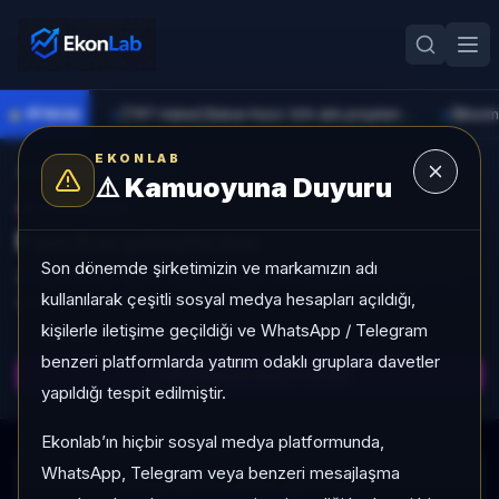
●
PİYASA
[TRT Haber] Bakan Kacır: Sıfır atık projelerine 914 milyon lira destek sağladık
►
►
EKONLAB
Fon Radarına Dön
⚠️
Kamuoyuna Duyuru
AI FON RADAR
Fon Karşılaştırma
Son dönemde şirketimizin ve markamızın adı
Seçilen fonlar getiri, akış, volatilite ve kategori sırası bazında
kullanılarak çeşitli sosyal medya hesapları açıldığı,
aynı ekranda karşılaştırılır.
kişilerle iletişime geçildiği ve WhatsApp / Telegram
CSV
Excel
benzeri platformlarda yatırım odaklı gruplara davetler
Karşılaştırmayı Yenile
yapıldığı tespit edilmiştir.
Ekonlab’ın hiçbir sosyal medya platformunda,
WhatsApp, Telegram veya benzeri mesajlaşma
Karşılaştırma verisi yükleniyor...