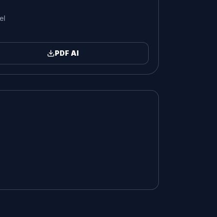
el
PDF Al