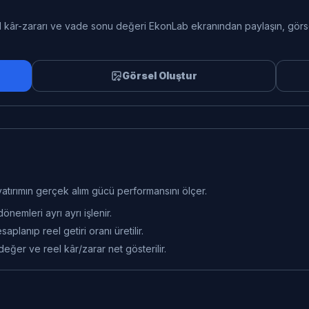
el kâr-zararı ve vade sonu değeri EkonLab ekranından paylaşın, görs
Görsel Oluştur
yatırımın gerçek alım gücü performansını ölçer.
önemleri ayrı ayrı işlenir.
planıp reel getiri oranı üretilir.
ğer ve reel kâr/zarar net gösterilir.