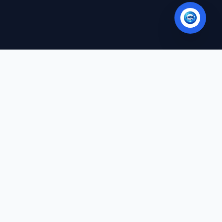
PIYASAYI DÜZENLI TAKIP EDIN
Öne çıkan piyasa ekranlarını, yeni analiz
modüllerini ve haftalık içgörüleri e-posta ile
alın.