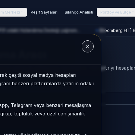
rım Merkezi
Keşif Sayfaları
Bilanço Analisti
Portföy ve Bütçe
[TRT Haber] Bakan Kacır, COP31 odaklı Hızlandırma Desteği çağrısını açıkladı
[Bloomberg HT] Bo
►
u
ama Aracı
al getirisi ile enflasyonu karşılaştırır, reel getiriyi hesaplar
ak çeşitli sosyal medya hesapları
legram benzeri platformlarda yatırım odaklı
sApp, Telegram veya benzeri mesajlaşma
r grup, topluluk veya özel danışmanlık