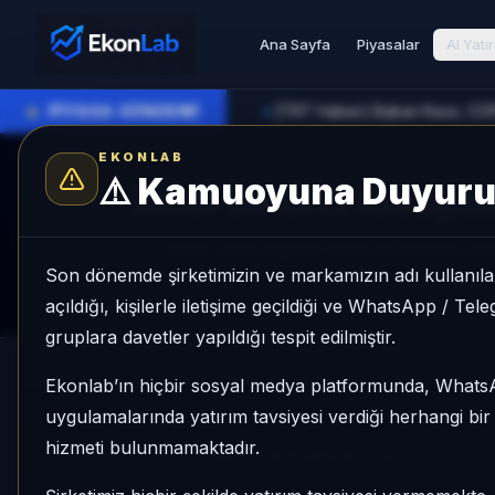
Ana Sayfa
Piyasalar
AI Yatı
●
PİYASA GÜNDEMİ
►
EKONLAB
⚠️
Kamuoyuna Duyur
Reel Getiri Hesapl
TL, döviz veya değerli metal yatırımının nomin
Son dönemde şirketimizin ve markamızın adı kullanılar
Veriler yükleniyor...
açıldığı, kişilerle iletişime geçildiği ve WhatsApp / Te
gruplara davetler yapıldığı tespit edilmiştir.
Ekonlab’ın hiçbir sosyal medya platformunda, What
uygulamalarında yatırım tavsiyesi verdiği herhangi bi
*
hizmeti bulunmamaktadır.
Doldurulması zorunlu alanlar.