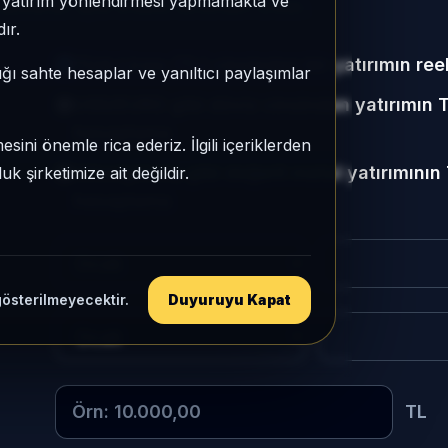
e, yatırım yönlendirmesi yapmamakta ve
çıklanan aylık endeks serisinden üretilir.
ır.
Türk Lirası (TL) cinsinden bir yatırımın re
ığı sahte hesaplar ve yanıltıcı paylaşımlar
USD/EURO gibi döviz cinsinden yatırımın TL
hesaplama
sini önemle rica ederiz. İlgili içeriklerden
Altın/gümüş gibi değerli metal yatırımının 
 şirketimize ait değildir.
hesaplama
gösterilmeyecektir.
Duyuruyu Kapat
TL