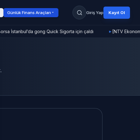
Günlük Finans Araçları
Giriş Yap
Kayıt Ol
rsa İstanbul’da gong Quick Sigorta için çaldı
[NTV Ekonomi]
►
.