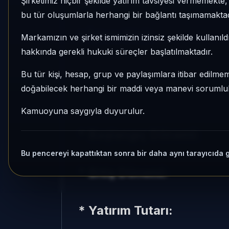
Şirketimiz hiçbir şekilde yatırım tavsiyesi vermemekt
NOT:
Endeks verileri TÜFE tarafından a
bu tür oluşumlarla herhangi bir bağlantı taşımamaktad
* İşlem Türü:
Markamızın ve şirket ismimizin izinsiz şekilde kullanıld
hakkında gerekli hukuki süreçler başlatılmaktadır.
Bu tür kişi, hesap, grup ve paylaşımlara itibar edilmeme
doğabilecek herhangi bir maddi veya manevi sorumluluk
Kamuoyuna saygıyla duyurulur.
* Başlangıç Dönemi:
Bu pencereyi kapattıktan sonra bir daha aynı tarayıcıda 
* Bitiş Dönemi:
* Yatırım Tutarı: