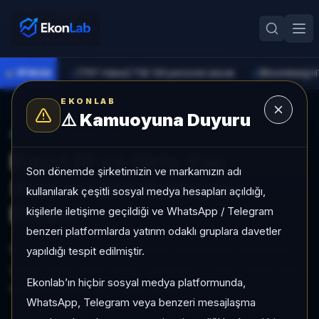
●
PİYASA
[TRT Haber] TSE 129 personel alacak
►
►
EKONLAB
⚠️
Kamuoyuna Duyuru
KIŞISEL DENEYIM
Kayıt Ol ve Giriş Yap
Son dönemde şirketimizin ve markamızın adı
Sonrası Sizi Bekleyen
kullanılarak çeşitli sosyal medya hesapları açıldığı,
Ekran
kişilerle iletişime geçildiği ve WhatsApp / Telegram
benzeri platformlarda yatırım odaklı gruplara davetler
Bu sayfa, kişiselleştirilmiş EkonLab deneyiminde kullanıcıların
yapıldığı tespit edilmiştir.
günlük olarak hangi adımları atabildiğini ve karar sürecini nasıl
Ekonlab’ın hiçbir sosyal medya platformunda,
hızlandırabildiğini net şekilde gösterir.
WhatsApp, Telegram veya benzeri mesajlaşma