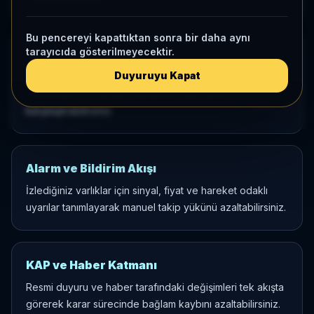
Bu pencereyi kapattıktan sonra bir daha aynı
tarayıcıda gösterilmeyecektir.
Canlı Karşılaştırma
Duyuruyu Kapat
Seçtiğiniz varlıkları aynı tabloda fiyat, 1 ay, 3 ay,
momentum ve risk gibi metriklerle yan yana
karşılaştırabilirsiniz.
Alarm ve Bildirim Akışı
İzlediğiniz varlıklar için sinyal, fiyat ve hareket odaklı
uyarılar tanımlayarak manuel takip yükünü azaltabilirsiniz.
KAP ve Haber Katmanı
Resmi duyuru ve haber tarafındaki değişimleri tek akışta
görerek karar sürecinde bağlam kaybını azaltabilirsiniz.