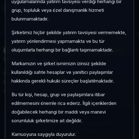
uygulamalarında yatırım tavsiyesi verdiği herhangi bir
Kayıt Ol
Giriş Yap
grup, topluluk veya özel danışmanlık hizmeti
bulunmamaktadır.
Şirketimiz hiçbir şekilde yatırım tavsiyesi vermemekte,
yatırım yönlendirmesi yapmamakta ve bu tür
Kişiselleştirilmiş Ekranda Neler
oluşumlarla herhangi bir bağlantı taşımamaktadır.
Yapabilirsiniz?
Markamızın ve şirket ismimizin izinsiz şekilde
kullanıldığı sahte hesaplar ve yanıltıcı paylaşımlar
Sistem, kişisel takip akışını tek ekranda toplar. Böylece
hakkında gerekli hukuki süreçler başlatılmaktadır.
kullanıcı, veri kalabalığı içinde kaybolmadan kendi yatırım
ritmine uygun bir çalışma düzeni kurar.
Bu tür kişi, hesap, grup ve paylaşımlara itibar
edilmemesini önemle rica ederiz. İlgili içeriklerden
doğabilecek herhangi bir maddi veya manevi
Kişisel İzleme Listeleri
sorumluluk şirketimize ait değildir.
Hisse, fon ve kripto varlıklar için ayrı çalışma listeleri
oluşturabilir; tek sayfada favori varlıklarınıza
Kamuoyuna saygıyla duyurulur.
odaklanabilirsiniz.