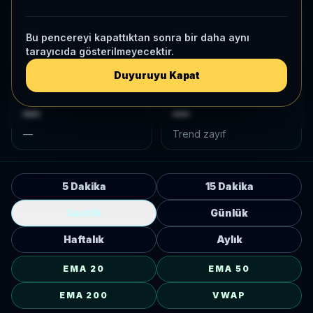
FIYAT
VWAP MESAFE
—
—
Bu pencereyi kapattıktan sonra bir daha aynı
tarayıcıda gösterilmeyecektir.
—
Seans bazlı
Duyuruyu Kapat
ATR / ATR%
ADX
—
—
—
Trend zayıf
5 Dakika
15 Dakika
Saatlik
Günlük
Haftalık
Aylık
EMA 20
EMA 50
EMA 200
VWAP