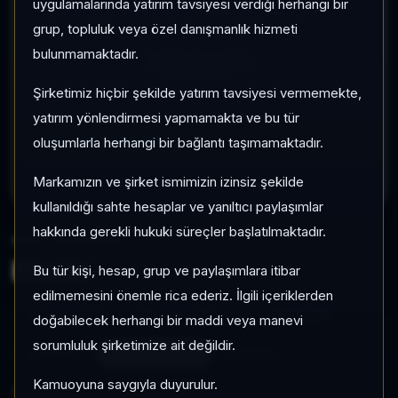
uygulamalarında yatırım tavsiyesi verdiği herhangi bir
grup, topluluk veya özel danışmanlık hizmeti
bulunmamaktadır.
Terminali Aç
Şirketimiz hiçbir şekilde yatırım tavsiyesi vermemekte,
Arama yardımı: sembol, şirket adı, kategori
yatırım yönlendirmesi yapmamakta ve bu tür
Hisse evreni yükleniyor
oluşumlarla herhangi bir bağlantı taşımamaktadır.
Markamızın ve şirket ismimizin izinsiz şekilde
THYAO
ASELS
GARAN
TUPRS
kullanıldığı sahte hesaplar ve yanıltıcı paylaşımlar
hakkında gerekli hukuki süreçler başlatılmaktadır.
PRO TERMINAL
ENSRI
Bu tür kişi, hesap, grup ve paylaşımlara itibar
edilmemesini önemle rica ederiz. İlgili içeriklerden
Canlı Terminal
Kategori bekleniyor
Sinyal yok
doğabilecek herhangi bir maddi veya manevi
sorumluluk şirketimize ait değildir.
FOCUS
EXECUTION
RADAR
Kamuoyuna saygıyla duyurulur.
`/` veya `Ctrl/Cmd+K` sembol geçişi
`1-6` timeframe, `B` panel