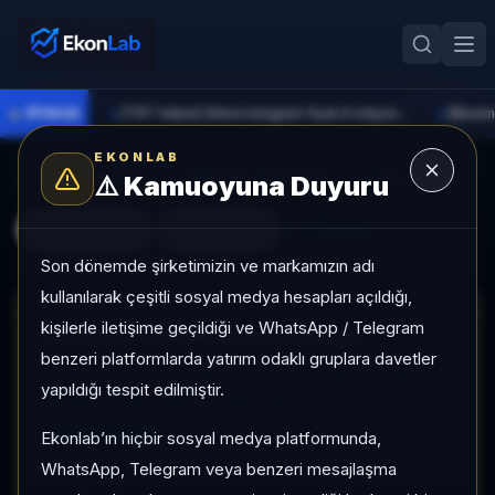
●
PİYASA
[TRT Haber] Altının kilogram fiyatı 6 milyon 673 bin liraya yükseldi
►
►
EKONLAB
Hisse Detayı
Klasik Terminal
Scanner
⚠️
Kamuoyuna Duyuru
Hızlı Geçiş
Watchlist
Yenile
Son dönemde şirketimizin ve markamızın adı
kullanılarak çeşitli sosyal medya hesapları açıldığı,
PRO TERMINAL SEÇICI
kişilerle iletişime geçildiği ve WhatsApp / Telegram
Terminal içinden hisse değiştir
benzeri platformlarda yatırım odaklı gruplara davetler
Sembol, şirket adı veya kategori yazarak terminali aynı
yapıldığı tespit edilmiştir.
ekran içinde başka hisseye taşıyın.
Aktif:
ENSRI
Ekonlab’ın hiçbir sosyal medya platformunda,
WhatsApp, Telegram veya benzeri mesajlaşma