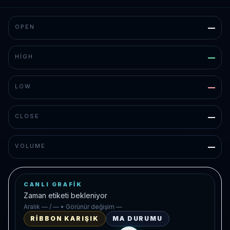
OPEN
—
HIGH
—
LOW
—
CLOSE
—
VOLUME
—
CANLI GRAFIK
Zaman etiketi bekleniyor
Aralık
—
/
—
• Görünür değişim
—
RIBBON KARIŞIK
MA DURUMU