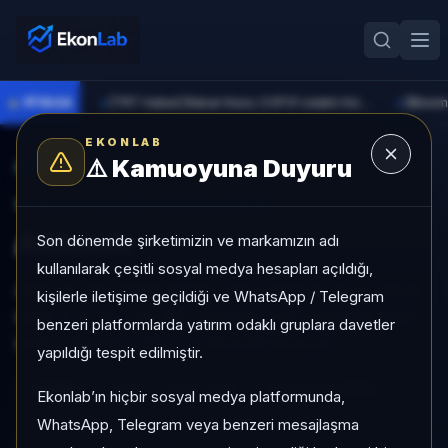
●
PİYASA
[TRT Haber] Bakan Kacır, COP31 odaklı Hızlandırma Desteği çağrısını açıkladı
►
►
EKONLAB
⚠️
Kamuoyuna Duyuru
AI Hisse Radar
/
AKBNK
SUNUCU TARAFI HISSE GIRIŞI
Akbank
Son dönemde şirketimizin ve markamızın adı
kullanılarak çeşitli sosyal medya hesapları açıldığı,
Akbank, Sat kategorisinde, son 1 ayda %-8,71, son 3
kişilerle iletişime geçildiği ve WhatsApp / Telegram
ayda %-9,75, orta risk profiliyle, SAT sinyaliyle hisse
benzeri platformlarda yatırım odaklı gruplara davetler
analizi EkonLab detay sayfasında sunulur.
yapıldığı tespit edilmiştir.
AKBNK
Sat
Risk:
Orta
Son fiyat:
67,10
Ekonlab’ın hiçbir sosyal medya platformunda,
WhatsApp, Telegram veya benzeri mesajlaşma