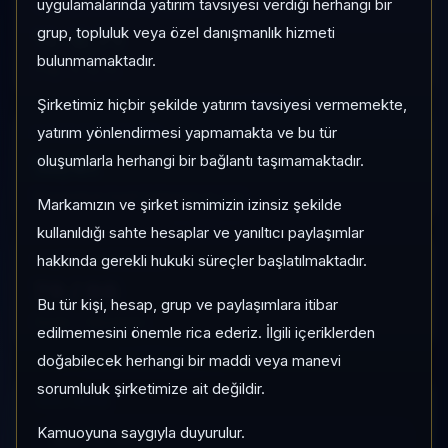
uygulamalarında yatırım tavsiyesi verdiği herhangi bir
1 AY VE 3 AY PERFORMANS
grup, topluluk veya özel danışmanlık hizmeti
%-8,71
bulunmamaktadır.
3 Ay:
%-9,75
Şirketimiz hiçbir şekilde yatırım tavsiyesi vermemekte,
yatırım yönlendirmesi yapmamakta ve bu tür
KATEGORI KONUMU
10/41
oluşumlarla herhangi bir bağlantı taşımamaktadır.
Momentum bazlı kategori içi sıra
Markamızın ve şirket ismimizin izinsiz şekilde
kullanıldığı sahte hesaplar ve yanıltıcı paylaşımlar
hakkında gerekli hukuki süreçler başlatılmaktadır.
KALITE / DEĞERLEME
79
/
96
Bu tür kişi, hesap, grup ve paylaşımlara itibar
Güçlü
•
İskontolu
edilmemesini önemle rica ederiz. İlgili içeriklerden
doğabilecek herhangi bir maddi veya manevi
sorumluluk şirketimize ait değildir.
HIZLI GEÇIŞ
Kamuoyuna saygıyla duyurulur.
Pro Terminal