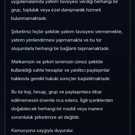
uygulamalarında yatırım tavsiyesi verdiği herhangi bir
1 AY VE 3 AY PERFORMANS
grup, topluluk veya özel danışmanlık hizmeti
%-12,58
bulunmamaktadır.
3 Ay:
%-19,11
Şirketimiz hiçbir şekilde yatırım tavsiyesi vermemekte,
yatırım yönlendirmesi yapmamakta ve bu tür
KATEGORI KONUMU
22/36
oluşumlarla herhangi bir bağlantı taşımamaktadır.
Momentum bazlı kategori içi sıra
Markamızın ve şirket ismimizin izinsiz şekilde
kullanıldığı sahte hesaplar ve yanıltıcı paylaşımlar
hakkında gerekli hukuki süreçler başlatılmaktadır.
KALITE / DEĞERLEME
100
/
32
Bu tür kişi, hesap, grup ve paylaşımlara itibar
Güçlü
•
Pahalı
edilmemesini önemle rica ederiz. İlgili içeriklerden
doğabilecek herhangi bir maddi veya manevi
sorumluluk şirketimize ait değildir.
HIZLI GEÇIŞ
Kamuoyuna saygıyla duyurulur.
Pro Terminal