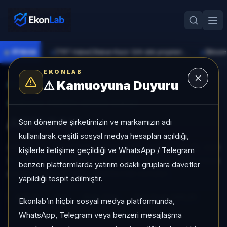
●
PİYASA
[TRT Haber] Bakan Kacır: Sıfır atık projelerine 914 milyon lira destek sağladık
►
►
EKONLAB
⚠️
Kamuoyuna Duyuru
AI Hisse Radar
/
ASELS
SUNUCU TARAFI HISSE GIRIŞI
ASELSAN
Son dönemde şirketimizin ve markamızın adı
kullanılarak çeşitli sosyal medya hesapları açıldığı,
ASELSAN, Sat kategorisinde, son 1 ayda %-12,58, son
kişilerle iletişime geçildiği ve WhatsApp / Telegram
3 ayda %-19,11, orta risk profiliyle, SAT sinyaliyle hisse
benzeri platformlarda yatırım odaklı gruplara davetler
analizi EkonLab detay sayfasında sunulur.
yapıldığı tespit edilmiştir.
ASELS
Sat
Risk:
Orta
Son fiyat:
349,25
Ekonlab’ın hiçbir sosyal medya platformunda,
WhatsApp, Telegram veya benzeri mesajlaşma