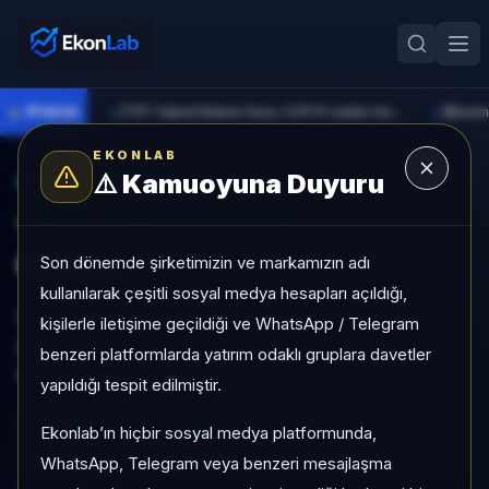
●
PİYASA
[TRT Haber] Bakan Kacır, COP31 odaklı Hızlandırma Desteği çağrısını açıkladı
►
►
EKONLAB
⚠️
Kamuoyuna Duyuru
AI Hisse Radar
/
CIMSA
SUNUCU TARAFI HISSE GIRIŞI
Çimsa
Son dönemde şirketimizin ve markamızın adı
kullanılarak çeşitli sosyal medya hesapları açıldığı,
Çimsa, Sat kategorisinde, son 1 ayda %-6,76, son 3
kişilerle iletişime geçildiği ve WhatsApp / Telegram
ayda %-23,05, orta risk profiliyle, SAT sinyaliyle hisse
benzeri platformlarda yatırım odaklı gruplara davetler
analizi EkonLab detay sayfasında sunulur.
yapıldığı tespit edilmiştir.
CIMSA
Sat
Risk:
Orta
Son fiyat:
44,98
Ekonlab’ın hiçbir sosyal medya platformunda,
WhatsApp, Telegram veya benzeri mesajlaşma