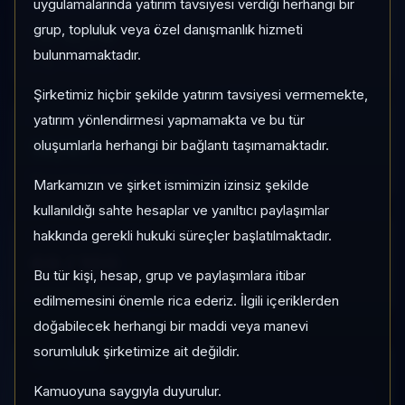
uygulamalarında yatırım tavsiyesi verdiği herhangi bir
1 AY VE 3 AY PERFORMANS
grup, topluluk veya özel danışmanlık hizmeti
%-6,76
bulunmamaktadır.
3 Ay:
%-23,05
Şirketimiz hiçbir şekilde yatırım tavsiyesi vermemekte,
yatırım yönlendirmesi yapmamakta ve bu tür
KATEGORI KONUMU
18/41
oluşumlarla herhangi bir bağlantı taşımamaktadır.
Momentum bazlı kategori içi sıra
Markamızın ve şirket ismimizin izinsiz şekilde
kullanıldığı sahte hesaplar ve yanıltıcı paylaşımlar
hakkında gerekli hukuki süreçler başlatılmaktadır.
KALITE / DEĞERLEME
69
/
100
Bu tür kişi, hesap, grup ve paylaşımlara itibar
Dengeli
•
İskontolu
edilmemesini önemle rica ederiz. İlgili içeriklerden
doğabilecek herhangi bir maddi veya manevi
sorumluluk şirketimize ait değildir.
HIZLI GEÇIŞ
Kamuoyuna saygıyla duyurulur.
Pro Terminal