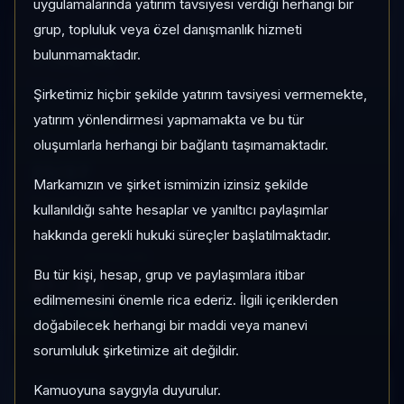
uygulamalarında yatırım tavsiyesi verdiği herhangi bir
grup, topluluk veya özel danışmanlık hizmeti
1 AY VE 3 AY PERFORMANS
+%5,14
bulunmamaktadır.
3 Ay:
+%48,49
Şirketimiz hiçbir şekilde yatırım tavsiyesi vermemekte,
yatırım yönlendirmesi yapmamakta ve bu tür
oluşumlarla herhangi bir bağlantı taşımamaktadır.
KATEGORI KONUMU
21/37
Markamızın ve şirket ismimizin izinsiz şekilde
Momentum bazlı kategori içi sıra
kullanıldığı sahte hesaplar ve yanıltıcı paylaşımlar
hakkında gerekli hukuki süreçler başlatılmaktadır.
KALITE / DEĞERLEME
Bu tür kişi, hesap, grup ve paylaşımlara itibar
81
/
28
edilmemesini önemle rica ederiz. İlgili içeriklerden
Güçlü
•
Pahalı
doğabilecek herhangi bir maddi veya manevi
sorumluluk şirketimize ait değildir.
HIZLI GEÇIŞ
Kamuoyuna saygıyla duyurulur.