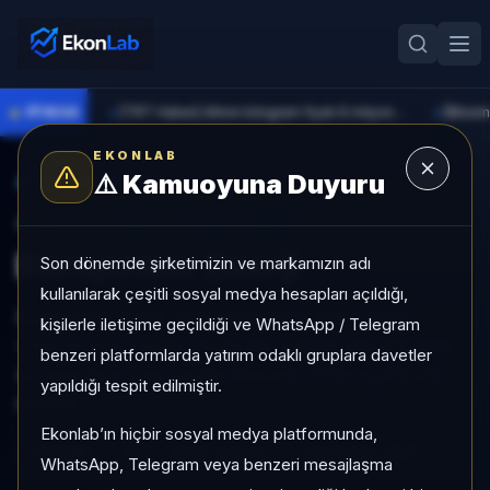
●
PİYASA
[TRT Haber] Altının kilogram fiyatı 6 milyon 673 bin liraya yükseldi
►
►
EKONLAB
⚠️
Kamuoyuna Duyuru
AI Hisse Radar
/
EUPWR
SUNUCU TARAFI HISSE GIRIŞI
Europower Enerji
Son dönemde şirketimizin ve markamızın adı
kullanılarak çeşitli sosyal medya hesapları açıldığı,
Europower Enerji, Al kategorisinde, son 1 ayda
kişilerle iletişime geçildiği ve WhatsApp / Telegram
+%5,14, son 3 ayda +%48,49, yüksek risk profiliyle,
benzeri platformlarda yatırım odaklı gruplara davetler
AL sinyaliyle hisse analizi EkonLab detay sayfasında
yapıldığı tespit edilmiştir.
sunulur.
Ekonlab’ın hiçbir sosyal medya platformunda,
EUPWR
Al
Risk:
Yüksek
Son fiyat:
91,10
WhatsApp, Telegram veya benzeri mesajlaşma