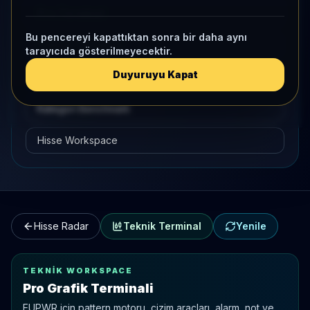
Pro Terminal
Bu pencereyi kapattıktan sonra bir daha aynı
Teknik Terminal
tarayıcıda gösterilmeyecektir.
Duyuruyu Kapat
Hisse Karşılaştırma
Kategori Benchmark
Hisse Workspace
Hisse Radar
Teknik Terminal
Yenile
TEKNIK WORKSPACE
Pro Grafik Terminali
EUPWR
için pattern motoru, çizim araçları, alarm, not ve