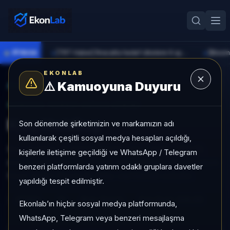
●
PİYASA
[TRT Haber] İhracatta hedef ülkelere 6 ayda 94 milyar dolarlık satış yapıldı
►
►
EKONLAB
⚠️
Kamuoyuna Duyuru
AI Hisse Radar
/
KCHOL
SUNUCU TARAFI HISSE GIRIŞI
Koç Holding
Son dönemde şirketimizin ve markamızın adı
kullanılarak çeşitli sosyal medya hesapları açıldığı,
Koç Holding, Al kategorisinde, son 1 ayda +%8,65,
kişilerle iletişime geçildiği ve WhatsApp / Telegram
son 3 ayda +%2,03, düşük risk profiliyle, AL sinyaliyle
benzeri platformlarda yatırım odaklı gruplara davetler
hisse analizi EkonLab detay sayfasında sunulur.
yapıldığı tespit edilmiştir.
KCHOL
Al
Risk:
Düşük
Son fiyat:
206,00
Ekonlab’ın hiçbir sosyal medya platformunda,
WhatsApp, Telegram veya benzeri mesajlaşma