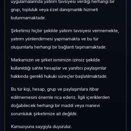
uygulamalarında yatırım tavsiyesi verdiği herhangi bir
1 AY VE 3 AY PERFORMANS
grup, topluluk veya özel danışmanlık hizmeti
+%8,65
bulunmamaktadır.
3 Ay:
+%2,03
Şirketimiz hiçbir şekilde yatırım tavsiyesi vermemekte,
yatırım yönlendirmesi yapmamakta ve bu tür
KATEGORI KONUMU
6/36
oluşumlarla herhangi bir bağlantı taşımamaktadır.
Momentum bazlı kategori içi sıra
Markamızın ve şirket ismimizin izinsiz şekilde
kullanıldığı sahte hesaplar ve yanıltıcı paylaşımlar
hakkında gerekli hukuki süreçler başlatılmaktadır.
KALITE / DEĞERLEME
34
/
82
Bu tür kişi, hesap, grup ve paylaşımlara itibar
Kırılgan
•
İskontolu
edilmemesini önemle rica ederiz. İlgili içeriklerden
doğabilecek herhangi bir maddi veya manevi
sorumluluk şirketimize ait değildir.
HIZLI GEÇIŞ
Kamuoyuna saygıyla duyurulur.
Pro Terminal