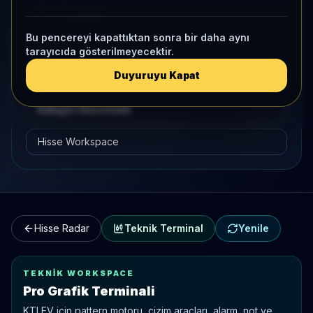
Pro Terminal
Bu pencereyi kapattıktan sonra bir daha aynı
Teknik Terminal
tarayıcıda gösterilmeyecektir.
Duyuruyu Kapat
Hisse Karşılaştırma
Kategori Benchmark
Hisse Workspace
Hisse Radar
Teknik Terminal
Yenile
TEKNIK WORKSPACE
Pro Grafik Terminali
KTLEV
için pattern motoru, çizim araçları, alarm, not ve