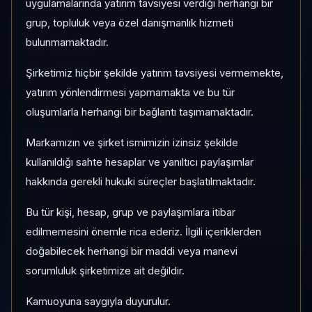
uygulamalarında yatırım tavsiyesi verdiği herhangi bir
grup, topluluk veya özel danışmanlık hizmeti
1 AY VE 3 AY PERFORMANS
%-17,74
bulunmamaktadır.
3 Ay:
+%28,58
Şirketimiz hiçbir şekilde yatırım tavsiyesi vermemekte,
yatırım yönlendirmesi yapmamakta ve bu tür
oluşumlarla herhangi bir bağlantı taşımamaktadır.
KATEGORI KONUMU
20/33
Markamızın ve şirket ismimizin izinsiz şekilde
Momentum bazlı kategori içi sıra
kullanıldığı sahte hesaplar ve yanıltıcı paylaşımlar
hakkında gerekli hukuki süreçler başlatılmaktadır.
KALITE / DEĞERLEME
Bu tür kişi, hesap, grup ve paylaşımlara itibar
100
/
20
edilmemesini önemle rica ederiz. İlgili içeriklerden
Güçlü
•
Pahalı
doğabilecek herhangi bir maddi veya manevi
sorumluluk şirketimize ait değildir.
HIZLI GEÇIŞ
Kamuoyuna saygıyla duyurulur.