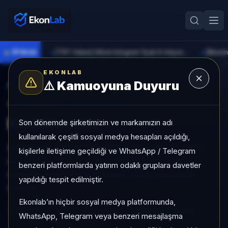
●
PİYASA
[TRT Haber] Altının kilogram fiyatı 6 milyon 673 bin liraya yükseldi
►
►
EKONLAB
⚠️
Kamuoyuna Duyuru
AI Hisse Radar
/
KTLEV
SUNUCU TARAFI HISSE GIRIŞI
Katılımevim
Son dönemde şirketimizin ve markamızın adı
kullanılarak çeşitli sosyal medya hesapları açıldığı,
Katılımevim, Sat kategorisinde, son 1 ayda %-17,74,
kişilerle iletişime geçildiği ve WhatsApp / Telegram
son 3 ayda +%28,58, orta risk profiliyle, SAT
benzeri platformlarda yatırım odaklı gruplara davetler
sinyaliyle hisse analizi EkonLab detay sayfasında
yapıldığı tespit edilmiştir.
sunulur.
Ekonlab’ın hiçbir sosyal medya platformunda,
KTLEV
Sat
Risk:
Orta
Son fiyat:
43,80
WhatsApp, Telegram veya benzeri mesajlaşma