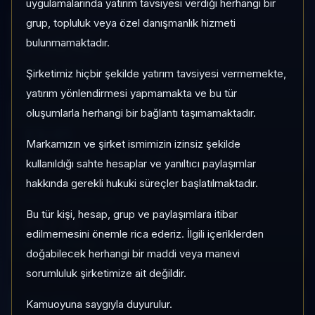
uygulamalarında yatırım tavsiyesi verdiği herhangi bir
grup, topluluk veya özel danışmanlık hizmeti
1 AY VE 3 AY PERFORMANS
+%9,42
bulunmamaktadır.
3 Ay:
%-42,12
Şirketimiz hiçbir şekilde yatırım tavsiyesi vermemekte,
yatırım yönlendirmesi yapmamakta ve bu tür
oluşumlarla herhangi bir bağlantı taşımamaktadır.
KATEGORI KONUMU
23/41
Markamızın ve şirket ismimizin izinsiz şekilde
Momentum bazlı kategori içi sıra
kullanıldığı sahte hesaplar ve yanıltıcı paylaşımlar
hakkında gerekli hukuki süreçler başlatılmaktadır.
KALITE / DEĞERLEME
Bu tür kişi, hesap, grup ve paylaşımlara itibar
35
/
32
edilmemesini önemle rica ederiz. İlgili içeriklerden
Kırılgan
•
Pahalı
doğabilecek herhangi bir maddi veya manevi
sorumluluk şirketimize ait değildir.
HIZLI GEÇIŞ
Kamuoyuna saygıyla duyurulur.