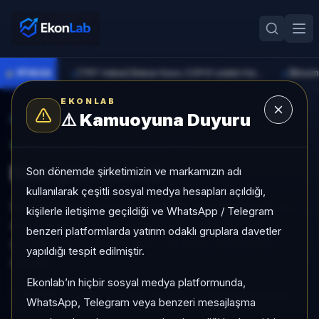
●
PİYASA
[TRT Haber] Bakan Kacır, COP31 odaklı Hızlandırma Desteği çağrısını açıkladı
►
►
EKONLAB
⚠️
Kamuoyuna Duyuru
AI Hisse Radar
/
MAGEN
SUNUCU TARAFI HISSE GIRIŞI
Margün Enerji
Son dönemde şirketimizin ve markamızın adı
kullanılarak çeşitli sosyal medya hesapları açıldığı,
Margün Enerji, Sat kategorisinde, son 1 ayda +%9,42,
kişilerle iletişime geçildiği ve WhatsApp / Telegram
son 3 ayda %-42,12, yüksek risk profiliyle, SAT
benzeri platformlarda yatırım odaklı gruplara davetler
sinyaliyle hisse analizi EkonLab detay sayfasında
yapıldığı tespit edilmiştir.
sunulur.
Ekonlab’ın hiçbir sosyal medya platformunda,
MAGEN
Sat
Risk:
Yüksek
Son fiyat:
37,42
WhatsApp, Telegram veya benzeri mesajlaşma