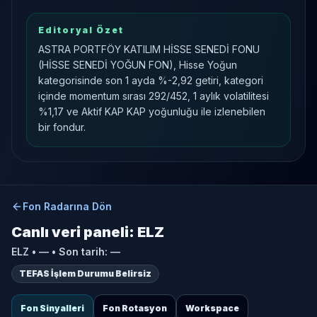
Editoryal Özet
ASTRA PORTFÖY KATILIM HİSSE SENEDİ FONU
(HİSSE SENEDİ YOĞUN FON), Hisse Yoğun
kategorisinde son 1 ayda %-2,92 getiri, kategori
içinde momentum sırası 292/452, 1 aylık volatilitesi
%1,17 ve Aktif KAP KAP yoğunluğu ile izlenebilen
bir fondur.
Fon Radarına Dön
Canlı veri paneli:
ELZ
ELZ
•
—
• Son tarih:
—
TEFAS İşlem Durumu Belirsiz
Fon Sinyalleri
Fon Rotasyon
Workspace