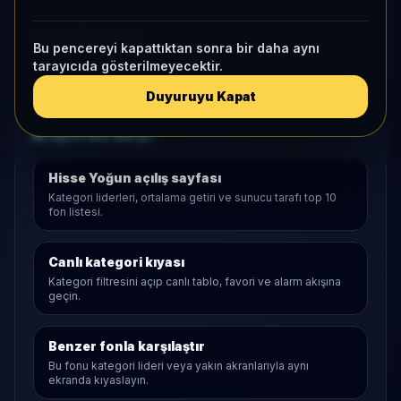
KAP VE AKIŞ
Aktif KAP
Bu pencereyi kapattıktan sonra bir daha aynı
1 ay net akış
-1,6 Mn
• Yatırımcı
-20
tarayıcıda gösterilmeyecektir.
Duyuruyu Kapat
Araştırma Akışı
Hisse Yoğun
açılış sayfası
Kategori liderleri, ortalama getiri ve sunucu tarafı top 10
fon listesi.
Canlı kategori kıyası
Kategori filtresini açıp canlı tablo, favori ve alarm akışına
geçin.
Benzer fonla karşılaştır
Bu fonu kategori lideri veya yakın akranlarıyla aynı
ekranda kıyaslayın.