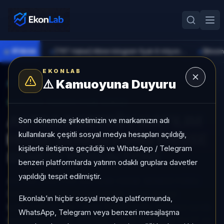
●
PİYASA
[TRT Haber] Altının kilogram fiyatı 6 milyon 673 bin liraya yükseldi
►
►
EKONLAB
⚠️
Kamuoyuna Duyuru
AI Fon Radar
/
Hisse Yoğun
SUNUCU TARAFI FON GIRIŞI
ASTRA PORTFÖY KATILIM
Son dönemde şirketimizin ve markamızın adı
kullanılarak çeşitli sosyal medya hesapları açıldığı,
HİSSE SENEDİ FONU (HİSSE
kişilerle iletişime geçildiği ve WhatsApp / Telegram
SENEDİ YOĞUN FON)
benzeri platformlarda yatırım odaklı gruplara davetler
yapıldığı tespit edilmiştir.
ASTRA PORTFÖY KATILIM HİSSE SENEDİ FONU
(HİSSE SENEDİ YOĞUN FON), Hisse Yoğun
Ekonlab’ın hiçbir sosyal medya platformunda,
kategorisinde son 1 ayda %-2,92 getiri, kategori içinde
WhatsApp, Telegram veya benzeri mesajlaşma
momentum sırası 292/452, 1 aylık volatilitesi %1,17 ve