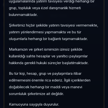
uygulamalarında yatırım tavsiyesi verdiği herhangi bir
Aktif KAP KAP yoğunluğu ile izlenebilen bir fondur.
grup, topluluk veya özel danışmanlık hizmeti
bulunmamaktadır.
ELZ
Hisse Yoğun
Risk:
Orta
Son fiyat:
13,316193
TEFAS'ta İşlem Görüyor
Şirketimiz hiçbir şekilde yatırım tavsiyesi vermemekte,
yatırım yönlendirmesi yapmamakta ve bu tür
Son işlem farkı:
0 gün
oluşumlarla herhangi bir bağlantı taşımamaktadır.
Markamızın ve şirket ismimizin izinsiz şekilde
1 AY VE 3 AY PERFORMANS
%-2,92
kullanıldığı sahte hesaplar ve yanıltıcı paylaşımlar
hakkında gerekli hukuki süreçler başlatılmaktadır.
3 Ay:
%-3,92
Bu tür kişi, hesap, grup ve paylaşımlara itibar
edilmemesini önemle rica ederiz. İlgili içeriklerden
KATEGORI KONUMU
292/452
doğabilecek herhangi bir maddi veya manevi
sorumluluk şirketimize ait değildir.
Momentum bazlı kategori içi sıra
Kamuoyuna saygıyla duyurulur.