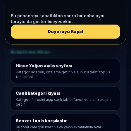
KAP VE AKIŞ
Bu pencereyi kapattıktan sonra bir daha aynı
Aktif KAP
tarayıcıda gösterilmeyecektir.
1 ay net akış
123,4 Mn
• Yatırımcı
-8
Duyuruyu Kapat
Araştırma Akışı
Hisse Yoğun
açılış sayfası
Kategori liderleri, ortalama getiri ve sunucu tarafı top 10
fon listesi.
Canlı kategori kıyası
Kategori filtresini açıp canlı tablo, favori ve alarm akışına
geçin.
Benzer fonla karşılaştır
Bu fonu kategori lideri veya yakın akranlarıyla aynı