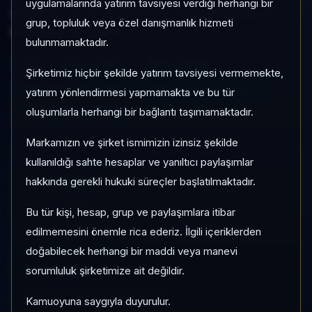
uygulamalarında yatırım tavsiyesi verdiği herhangi bir
volatilitesi %2,47 ve Aktif KAP KAP yoğunluğu ile
grup, topluluk veya özel danışmanlık hizmeti
izlenebilen bir fondur.
bulunmamaktadır.
FP4
Hisse Yoğun
Risk:
Yüksek
Şirketimiz hiçbir şekilde yatırım tavsiyesi vermemekte,
Son fiyat:
0,933847
TEFAS'ta İşlem Görüyor
yatırım yönlendirmesi yapmamakta ve bu tür
oluşumlarla herhangi bir bağlantı taşımamaktadır.
Son işlem farkı:
0 gün
Markamızın ve şirket ismimizin izinsiz şekilde
kullanıldığı sahte hesaplar ve yanıltıcı paylaşımlar
1 AY VE 3 AY PERFORMANS
%-13,57
hakkında gerekli hukuki süreçler başlatılmaktadır.
3 Ay:
%-24,43
Bu tür kişi, hesap, grup ve paylaşımlara itibar
edilmemesini önemle rica ederiz. İlgili içeriklerden
KATEGORI KONUMU
doğabilecek herhangi bir maddi veya manevi
411/450
sorumluluk şirketimize ait değildir.
Momentum bazlı kategori içi sıra
Kamuoyuna saygıyla duyurulur.