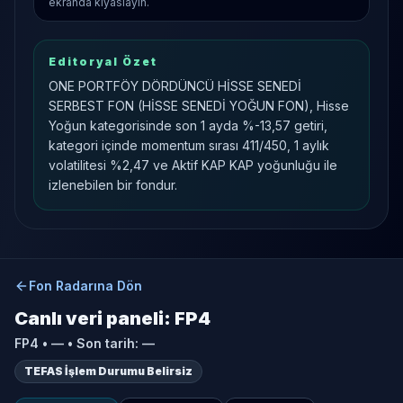
ekranda kıyaslayın.
Editoryal Özet
ONE PORTFÖY DÖRDÜNCÜ HİSSE SENEDİ
SERBEST FON (HİSSE SENEDİ YOĞUN FON), Hisse
Yoğun kategorisinde son 1 ayda %-13,57 getiri,
kategori içinde momentum sırası 411/450, 1 aylık
volatilitesi %2,47 ve Aktif KAP KAP yoğunluğu ile
izlenebilen bir fondur.
Fon Radarına Dön
Canlı veri paneli:
FP4
FP4
•
—
• Son tarih:
—
TEFAS İşlem Durumu Belirsiz