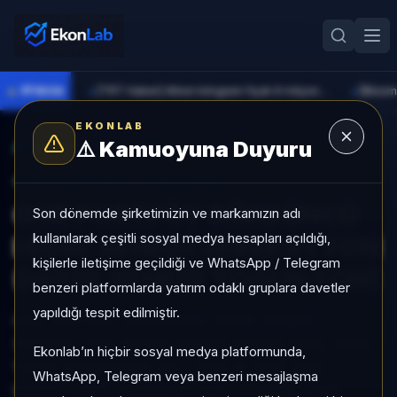
●
PİYASA
[TRT Haber] Altının kilogram fiyatı 6 milyon 673 bin liraya yükseldi
►
►
EKONLAB
⚠️
Kamuoyuna Duyuru
AI Fon Radar
/
Hisse Yoğun
SUNUCU TARAFI FON GIRIŞI
ONE PORTFÖY DÖRDÜNCÜ
Son dönemde şirketimizin ve markamızın adı
kullanılarak çeşitli sosyal medya hesapları açıldığı,
HİSSE SENEDİ SERBEST FON
kişilerle iletişime geçildiği ve WhatsApp / Telegram
(HİSSE SENEDİ YOĞUN FON)
benzeri platformlarda yatırım odaklı gruplara davetler
yapıldığı tespit edilmiştir.
ONE PORTFÖY DÖRDÜNCÜ HİSSE SENEDİ
SERBEST FON (HİSSE SENEDİ YOĞUN FON), Hisse
Ekonlab’ın hiçbir sosyal medya platformunda,
Yoğun kategorisinde son 1 ayda %-13,57 getiri,
WhatsApp, Telegram veya benzeri mesajlaşma
kategori içinde momentum sırası 411/450, 1 aylık