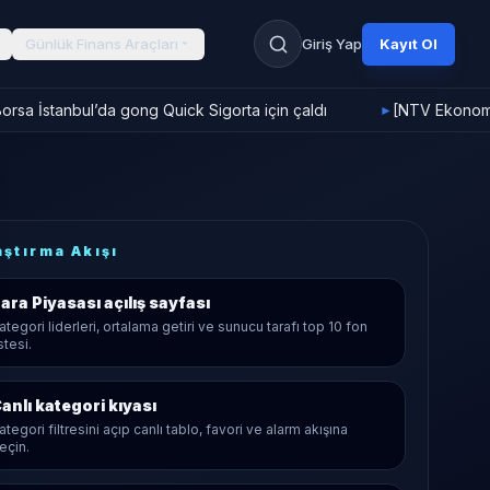
Günlük Finans Araçları
Giriş Yap
Kayıt Ol
rsa İstanbul’da gong Quick Sigorta için çaldı
[NTV Ekonomi]
►
aştırma Akışı
ara Piyasası
açılış sayfası
ategori liderleri, ortalama getiri ve sunucu tarafı top 10 fon
istesi.
anlı kategori kıyası
ategori filtresini açıp canlı tablo, favori ve alarm akışına
eçin.