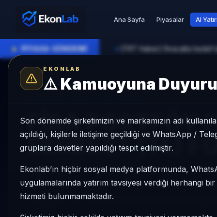
Ana Sayfa
Piyasalar
AI Yatı
●
PİYASA GÜNDEMİ
►
EKONLAB
⚠️
Kamuoyuna Duyur
AI Fon Radar
/
Para Piyasası
SUNUCU TARAFI FON GIRIŞI
FİBA PORTFÖY 
Son dönemde şirketimizin ve markamızın adı kullanılar
açıldığı, kişilerle iletişime geçildiği ve WhatsApp / Te
SERBEST (TL) F
gruplara davetler yapıldığı tespit edilmiştir.
Ekonlab’ın hiçbir sosyal medya platformunda, What
FİBA PORTFÖY PARA PİYASASI SERBEST (TL) FO
uygulamalarında yatırım tavsiyesi verdiği herhangi bi
ayda +%3,40 getiri, kategori içinde momentum sı
hizmeti bulunmamaktadır.
Aktif KAP KAP yoğunluğu ile izlenebilen bir fon