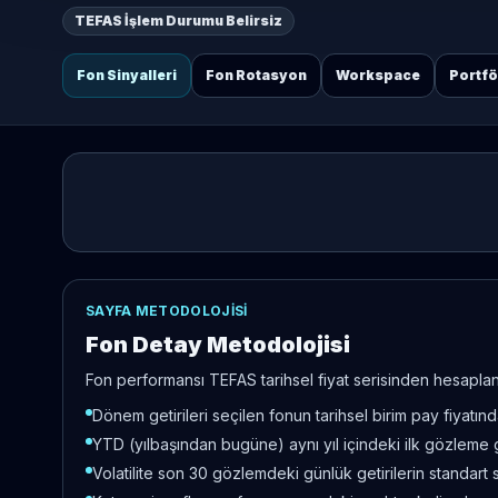
TEFAS İşlem Durumu Belirsiz
Fon Sinyalleri
Fon Rotasyon
Workspace
Portf
SAYFA METODOLOJISI
Fon Detay Metodolojisi
Fon performansı TEFAS tarihsel fiyat serisinden hesaplanır
Dönem getirileri seçilen fonun tarihsel birim pay fiyatı
YTD (yılbaşından bugüne) aynı yıl içindeki ilk gözleme 
Volatilite son 30 gözlemdeki günlük getirilerin standart 