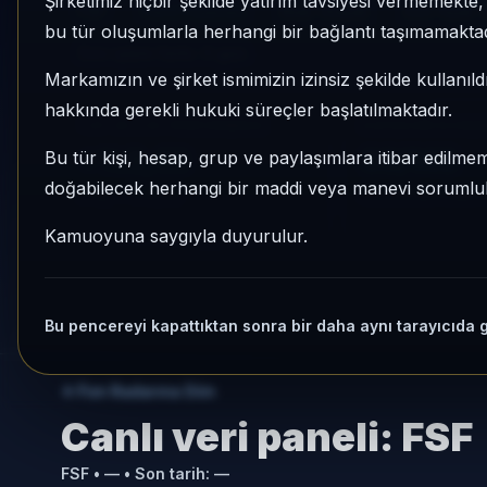
Şirketimiz hiçbir şekilde yatırım tavsiyesi vermemekt
FSF
Para Piyasası
Risk:
Düşük
Son fiyat:
bu tür oluşumlarla herhangi bir bağlantı taşımamaktad
Son işlem farkı:
0 gün
Markamızın ve şirket ismimizin izinsiz şekilde kullanıld
hakkında gerekli hukuki süreçler başlatılmaktadır.
1 AY VE 3 AY PERFORMANS
KATEGORI KONU
+%3,40
63/146
Bu tür kişi, hesap, grup ve paylaşımlara itibar edilmeme
doğabilecek herhangi bir maddi veya manevi sorumluluk
3 Ay:
+%10,42
Momentum bazlı ka
Kamuoyuna saygıyla duyurulur.
Bu pencereyi kapattıktan sonra bir daha aynı tarayıcıda 
Fon Radarına Dön
Canlı veri paneli:
FSF
FSF
•
—
• Son tarih:
—