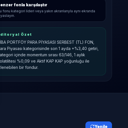
enzer fonla karşılaştır
u fonu kategori lideri veya yakın akranlarıyla aynı ekranda
ıyaslayın.
ditoryal Özet
İBA PORTFÖY PARA PİYASASI SERBEST (TL) FON,
ara Piyasası kategorisinde son 1 ayda +%3,40 getiri,
ategori içinde momentum sırası 63/146, 1 aylık
olatilitesi %0,09 ve Aktif KAP KAP yoğunluğu ile
zlenebilen bir fondur.
Yenile