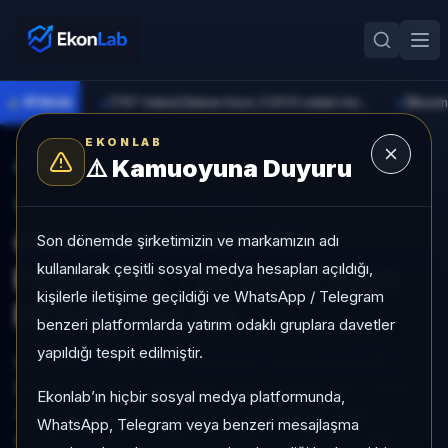
●
PİYASA
[TRT Haber] Bakan Kacır, COP31 odaklı Hızlandırma Desteği çağrısını açıkladı
►
►
EKONLAB
⚠️
Kamuoyuna Duyuru
AI Fon Radar
/
Değişken
SUNUCU TARAFI FON GIRIŞI
GARANTİ PORTFÖY
Son dönemde şirketimizin ve markamızın adı
kullanılarak çeşitli sosyal medya hesapları açıldığı,
FİNANSAL TEKNOLOJİLER
kişilerle iletişime geçildiği ve WhatsApp / Telegram
DEĞİŞKEN FON
benzeri platformlarda yatırım odaklı gruplara davetler
yapıldığı tespit edilmiştir.
GARANTİ PORTFÖY FİNANSAL TEKNOLOJİLER
DEĞİŞKEN FON, Değişken kategorisinde son 1 ayda
Ekonlab’ın hiçbir sosyal medya platformunda,
+%2,29 getiri, kategori içinde momentum sırası
WhatsApp, Telegram veya benzeri mesajlaşma
45/160, 1 aylık volatilitesi %0,99 ve Aktif KAP KAP