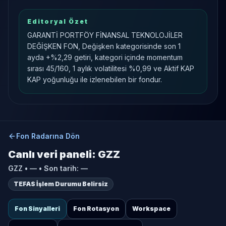
Editoryal Özet
GARANTİ PORTFÖY FİNANSAL TEKNOLOJİLER
DEĞİŞKEN FON, Değişken kategorisinde son 1
ayda +%2,29 getiri, kategori içinde momentum
sırası 45/160, 1 aylık volatilitesi %0,99 ve Aktif KAP
KAP yoğunluğu ile izlenebilen bir fondur.
Fon Radarına Dön
Canlı veri paneli:
GZZ
GZZ
•
—
• Son tarih:
—
TEFAS İşlem Durumu Belirsiz
Fon Sinyalleri
Fon Rotasyon
Workspace