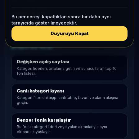
KAP VE AKIŞ
Aktif KAP
Bu pencereyi kapattıktan sonra bir daha aynı
1 ay net akış
911,8 B
• Yatırımcı
-24
tarayıcıda gösterilmeyecektir.
Duyuruyu Kapat
Araştırma Akışı
Değişken
açılış sayfası
Kategori liderleri, ortalama getiri ve sunucu tarafı top 10
fon listesi.
Canlı kategori kıyası
Kategori filtresini açıp canlı tablo, favori ve alarm akışına
geçin.
Benzer fonla karşılaştır
Bu fonu kategori lideri veya yakın akranlarıyla aynı
ekranda kıyaslayın.