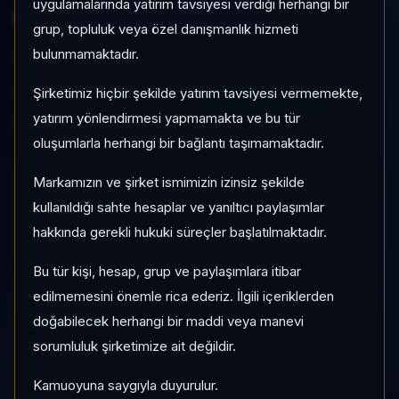
uygulamalarında yatırım tavsiyesi verdiği herhangi bir
yoğunluğu ile izlenebilen bir fondur.
grup, topluluk veya özel danışmanlık hizmeti
bulunmamaktadır.
GZZ
Değişken
Risk:
Orta
Son fiyat:
6,991879
TEFAS'ta İşlem Görüyor
Şirketimiz hiçbir şekilde yatırım tavsiyesi vermemekte,
yatırım yönlendirmesi yapmamakta ve bu tür
Son işlem farkı:
0 gün
oluşumlarla herhangi bir bağlantı taşımamaktadır.
Markamızın ve şirket ismimizin izinsiz şekilde
1 AY VE 3 AY PERFORMANS
+%2,29
kullanıldığı sahte hesaplar ve yanıltıcı paylaşımlar
hakkında gerekli hukuki süreçler başlatılmaktadır.
3 Ay:
+%8,77
Bu tür kişi, hesap, grup ve paylaşımlara itibar
edilmemesini önemle rica ederiz. İlgili içeriklerden
KATEGORI KONUMU
45/160
doğabilecek herhangi bir maddi veya manevi
sorumluluk şirketimize ait değildir.
Momentum bazlı kategori içi sıra
Kamuoyuna saygıyla duyurulur.