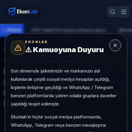
●
PİYASA
[TRT Haber] Yılın üçüncü enflasyon raporu 13 Ağustos'ta açıklanacak
►
►
EKONLAB
⚠️
Kamuoyuna Duyuru
AI Fon Radar
/
Hisse Yoğun
SUNUCU TARAFI FON GIRIŞI
HEDEF PORTFÖY KUZEY
Son dönemde şirketimizin ve markamızın adı
kullanılarak çeşitli sosyal medya hesapları açıldığı,
HİSSE SENEDİ SERBEST (TL)
kişilerle iletişime geçildiği ve WhatsApp / Telegram
FON (HİSSE SENEDİ YOĞUN
benzeri platformlarda yatırım odaklı gruplara davetler
FON)
yapıldığı tespit edilmiştir.
Ekonlab’ın hiçbir sosyal medya platformunda,
HEDEF PORTFÖY KUZEY HİSSE SENEDİ SERBEST
(TL) FON (HİSSE SENEDİ YOĞUN FON), Hisse Yoğun
WhatsApp, Telegram veya benzeri mesajlaşma