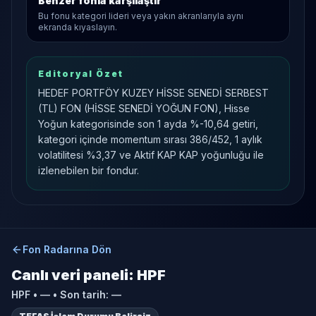
Benzer fonla karşılaştır
Bu fonu kategori lideri veya yakın akranlarıyla aynı
ekranda kıyaslayın.
Editoryal Özet
HEDEF PORTFÖY KUZEY HİSSE SENEDİ SERBEST
(TL) FON (HİSSE SENEDİ YOĞUN FON), Hisse
Yoğun kategorisinde son 1 ayda %-10,64 getiri,
kategori içinde momentum sırası 386/452, 1 aylık
volatilitesi %3,37 ve Aktif KAP KAP yoğunluğu ile
izlenebilen bir fondur.
Fon Radarına Dön
Canlı veri paneli:
HPF
HPF
•
—
• Son tarih:
—