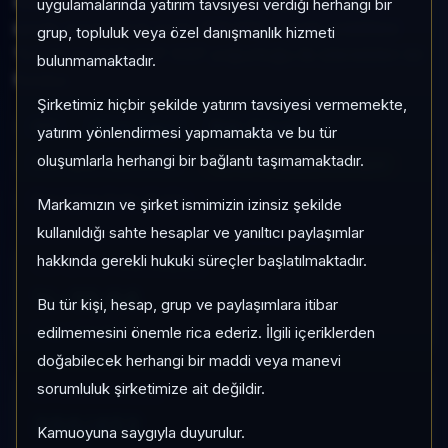
kategorisinde son 1 ayda %-10,64 getiri, kategori
uygulamalarında yatırım tavsiyesi verdiği herhangi bir
içinde momentum sırası 386/452, 1 aylık volatilitesi
grup, topluluk veya özel danışmanlık hizmeti
%3,37 ve Aktif KAP KAP yoğunluğu ile izlenebilen bir
bulunmamaktadır.
fondur.
Şirketimiz hiçbir şekilde yatırım tavsiyesi vermemekte,
HPF
Hisse Yoğun
Risk:
Yüksek
yatırım yönlendirmesi yapmamakta ve bu tür
oluşumlarla herhangi bir bağlantı taşımamaktadır.
Son fiyat:
32,213558
TEFAS'ta İşlem Görmüyor
Son işlem farkı:
0 gün
Markamızın ve şirket ismimizin izinsiz şekilde
kullanıldığı sahte hesaplar ve yanıltıcı paylaşımlar
hakkında gerekli hukuki süreçler başlatılmaktadır.
1 AY VE 3 AY PERFORMANS
%-10,64
Bu tür kişi, hesap, grup ve paylaşımlara itibar
3 Ay:
+%0,53
edilmemesini önemle rica ederiz. İlgili içeriklerden
doğabilecek herhangi bir maddi veya manevi
sorumluluk şirketimize ait değildir.
KATEGORI KONUMU
386/452
Kamuoyuna saygıyla duyurulur.