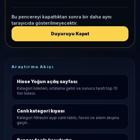
Momentum bazlı kategori içi sıra
Bu pencereyi kapattıktan sonra bir daha aynı
KAP VE AKIŞ
tarayıcıda gösterilmeyecektir.
Aktif KAP
Duyuruyu Kapat
1 ay net akış
3,4
• Yatırımcı
0
Araştırma Akışı
Hisse Yoğun
açılış sayfası
Kategori liderleri, ortalama getiri ve sunucu tarafı top 10
fon listesi.
Canlı kategori kıyası
Kategori filtresini açıp canlı tablo, favori ve alarm akışına
geçin.