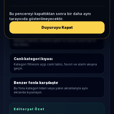
1 ay net akış
-263,4 B
• Yatırımcı
-104
Bu pencereyi kapattıktan sonra bir daha aynı
tarayıcıda gösterilmeyecektir.
Araştırma Akışı
Duyuruyu Kapat
Değişken
açılış sayfası
Kategori liderleri, ortalama getiri ve sunucu tarafı top 10
fon listesi.
Canlı kategori kıyası
Kategori filtresini açıp canlı tablo, favori ve alarm akışına
geçin.
Benzer fonla karşılaştır
Bu fonu kategori lideri veya yakın akranlarıyla aynı
ekranda kıyaslayın.
Editoryal Özet