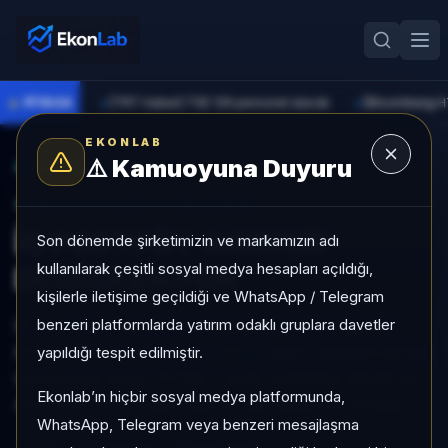
●
PİYASA
[TRT Haber] TSE 129 personel alacak
►
►
EKONLAB
⚠️
Kamuoyuna Duyuru
AI Fon Radar
/
Değişken
SUNUCU TARAFI FON GIRIŞI
İŞ PORTFÖY AGRESİF
Son dönemde şirketimizin ve markamızın adı
kullanılarak çeşitli sosyal medya hesapları açıldığı,
DEĞİŞKEN FON
kişilerle iletişime geçildiği ve WhatsApp / Telegram
benzeri platformlarda yatırım odaklı gruplara davetler
İŞ PORTFÖY AGRESİF DEĞİŞKEN FON, Değişken
kategorisinde son 1 ayda +%0,32 getiri, kategori içinde
yapıldığı tespit edilmiştir.
momentum sırası 77/160, 1 aylık volatilitesi %0,92 ve
Ekonlab’ın hiçbir sosyal medya platformunda,
Aktif KAP KAP yoğunluğu ile izlenebilen bir fondur.
WhatsApp, Telegram veya benzeri mesajlaşma