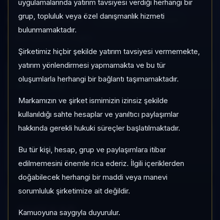
IED
Değişken
Risk:
Orta
uygulamalarında yatırım tavsiyesi verdiği herhangi bir
grup, topluluk veya özel danışmanlık hizmeti
Son fiyat:
1,027001
TEFAS'ta İşlem Görüyor
bulunmamaktadır.
Son işlem farkı:
0 gün
Şirketimiz hiçbir şekilde yatırım tavsiyesi vermemekte,
yatırım yönlendirmesi yapmamakta ve bu tür
1 AY VE 3 AY PERFORMANS
oluşumlarla herhangi bir bağlantı taşımamaktadır.
+%0,32
Markamızın ve şirket ismimizin izinsiz şekilde
3 Ay:
%-0,28
kullanıldığı sahte hesaplar ve yanıltıcı paylaşımlar
hakkında gerekli hukuki süreçler başlatılmaktadır.
KATEGORI KONUMU
77/160
Bu tür kişi, hesap, grup ve paylaşımlara itibar
Momentum bazlı kategori içi sıra
edilmemesini önemle rica ederiz. İlgili içeriklerden
doğabilecek herhangi bir maddi veya manevi
sorumluluk şirketimize ait değildir.
KAP VE AKIŞ
Aktif KAP
Kamuoyuna saygıyla duyurulur.