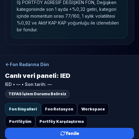
İŞ PORTFÖY AGRESİF DEĞİŞKEN FON, Değişken
kategorisinde son 1 ayda +%0,32 getiri, kategori
içinde momentum sırası 77/160, 1 aylık volatilitesi
%0,92 ve Aktif KAP KAP yoğunluğu ile izlenebilen
bir fondur.
Fon Radarına Dön
Canlı veri paneli:
IED
IED
•
—
• Son tarih:
—
TEFAS İşlem Durumu Belirsiz
Fon Sinyalleri
Fon Rotasyon
Workspace
Portföyüm
Portföy Karşılaştırma
Yenile