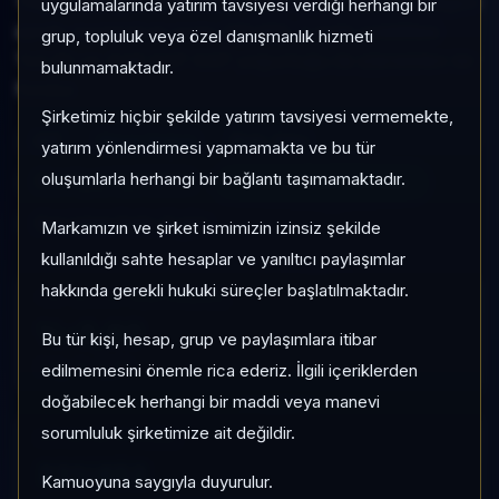
Yoğun kategorisinde son 1 ayda %-2,93 getiri, kategori
uygulamalarında yatırım tavsiyesi verdiği herhangi bir
içinde momentum sırası 231/452, 1 aylık volatilitesi
grup, topluluk veya özel danışmanlık hizmeti
%0,90 ve Aktif KAP KAP yoğunluğu ile izlenebilen bir
bulunmamaktadır.
fondur.
Şirketimiz hiçbir şekilde yatırım tavsiyesi vermemekte,
IHT
Hisse Yoğun
Risk:
Orta
yatırım yönlendirmesi yapmamakta ve bu tür
oluşumlarla herhangi bir bağlantı taşımamaktadır.
Son fiyat:
3,616996
TEFAS'ta İşlem Görüyor
Son işlem farkı:
0 gün
Markamızın ve şirket ismimizin izinsiz şekilde
kullanıldığı sahte hesaplar ve yanıltıcı paylaşımlar
hakkında gerekli hukuki süreçler başlatılmaktadır.
1 AY VE 3 AY PERFORMANS
%-2,93
Bu tür kişi, hesap, grup ve paylaşımlara itibar
3 Ay:
%-2,79
edilmemesini önemle rica ederiz. İlgili içeriklerden
doğabilecek herhangi bir maddi veya manevi
sorumluluk şirketimize ait değildir.
KATEGORI KONUMU
231/452
Kamuoyuna saygıyla duyurulur.