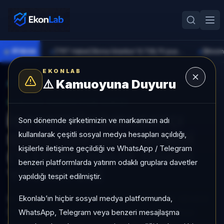
●
PİYASA
[TRT Haber] Borsa İstanbul 13.728,70 puandan başladı
►
►
EKONLAB
⚠️
Kamuoyuna Duyuru
AI Fon Radar
/
Hisse Yoğun
SUNUCU TARAFI FON GIRIŞI
İŞ PORTFÖY İHRACATÇI
Son dönemde şirketimizin ve markamızın adı
kullanılarak çeşitli sosyal medya hesapları açıldığı,
ŞİRKETLER HİSSE SENEDİ
kişilerle iletişime geçildiği ve WhatsApp / Telegram
(TL) FONU (HİSSE SENEDİ
benzeri platformlarda yatırım odaklı gruplara davetler
YOĞUN FON)
yapıldığı tespit edilmiştir.
Ekonlab’ın hiçbir sosyal medya platformunda,
İŞ PORTFÖY İHRACATÇI ŞİRKETLER HİSSE SENEDİ
(TL) FONU (HİSSE SENEDİ YOĞUN FON), Hisse
WhatsApp, Telegram veya benzeri mesajlaşma