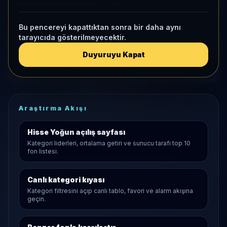
Momentum bazlı kategori içi sıra
Bu pencereyi kapattıktan sonra bir daha aynı
KAP VE AKIŞ
tarayıcıda gösterilmeyecektir.
Aktif KAP
Duyuruyu Kapat
1 ay net akış
-2,7 Mn
• Yatırımcı
-127
Araştırma Akışı
Hisse Yoğun
açılış sayfası
Kategori liderleri, ortalama getiri ve sunucu tarafı top 10
fon listesi.
Canlı kategori kıyası
Kategori filtresini açıp canlı tablo, favori ve alarm akışına
geçin.