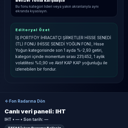
Benzer fonla karşılaştır
Bu fonu kategori lideri veya yakın akranlarıyla aynı
ekranda kıyaslayın.
Editoryal Özet
İŞ PORTFÖY İHRACATÇI ŞİRKETLER HİSSE SENEDİ
(TL) FONU (HİSSE SENEDİ YOĞUN FON), Hisse
Yoğun kategorisinde son 1 ayda %-2,93 getiri,
kategori içinde momentum sırası 231/452, 1 aylık
volatilitesi %0,90 ve Aktif KAP KAP yoğunluğu ile
izlenebilen bir fondur.
Fon Radarına Dön
Canlı veri paneli:
IHT
IHT
•
—
• Son tarih:
—