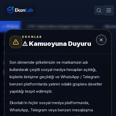
●
PİYASA
[TRT Haber] Altının kilogram fiyatı 6 milyon 673 bin liraya yükseldi
►
►
EKONLAB
⚠️
Kamuoyuna Duyuru
AI Fon Radar
/
Değişken
SUNUCU TARAFI FON GIRIŞI
ONE PORTFÖY İKİNCİ
Son dönemde şirketimizin ve markamızın adı
kullanılarak çeşitli sosyal medya hesapları açıldığı,
DEĞİŞKEN FON
kişilerle iletişime geçildiği ve WhatsApp / Telegram
benzeri platformlarda yatırım odaklı gruplara davetler
ONE PORTFÖY İKİNCİ DEĞİŞKEN FON, Değişken
kategorisinde son 1 ayda +%3,58 getiri, kategori içinde
yapıldığı tespit edilmiştir.
momentum sırası 30/160, 1 aylık volatilitesi %0,33 ve
Ekonlab’ın hiçbir sosyal medya platformunda,
Yoğun KAP KAP yoğunluğu ile izlenebilen bir fondur.
WhatsApp, Telegram veya benzeri mesajlaşma