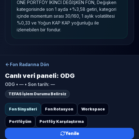
ONE PORTFÖY İKİNCİ DEĞİŞKEN FON, Değişken
kategorisinde son 1 ayda +%3,58 getiri, kategori
içinde momentum sırası 30/160, 1 aylık volatilitesi
%0,33 ve Yoğun KAP KAP yoğunluğu ile
izlenebilen bir fondur.
Fon Radarına Dön
Canlı veri paneli:
ODG
ODG
•
—
• Son tarih:
—
TEFAS İşlem Durumu Belirsiz
Fon Sinyalleri
Fon Rotasyon
Workspace
Portföyüm
Portföy Karşılaştırma
Yenile