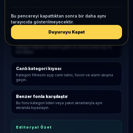
1 ay net akış
-22,5 Mn
• Yatırımcı
-7
Bu pencereyi kapattıktan sonra bir daha aynı
tarayıcıda gösterilmeyecektir.
Araştırma Akışı
Duyuruyu Kapat
Değişken
açılış sayfası
Kategori liderleri, ortalama getiri ve sunucu tarafı top 10
fon listesi.
Canlı kategori kıyası
Kategori filtresini açıp canlı tablo, favori ve alarm akışına
geçin.
Benzer fonla karşılaştır
Bu fonu kategori lideri veya yakın akranlarıyla aynı
ekranda kıyaslayın.
Editoryal Özet