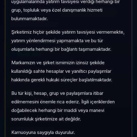
ODG
Değişken
Risk:
Düşük
uygulamalarında yatırım tavsiyesi verdiği herhangi bir
grup, topluluk veya özel danışmanlık hizmeti
Son fiyat:
1,155723
TEFAS'ta İşlem Görmüyor
bulunmamaktadır.
Son işlem farkı:
0 gün
Şirketimiz hiçbir şekilde yatırım tavsiyesi vermemekte,
yatırım yönlendirmesi yapmamakta ve bu tür
1 AY VE 3 AY PERFORMANS
oluşumlarla herhangi bir bağlantı taşımamaktadır.
+%3,58
Markamızın ve şirket ismimizin izinsiz şekilde
3 Ay:
+%10,43
kullanıldığı sahte hesaplar ve yanıltıcı paylaşımlar
hakkında gerekli hukuki süreçler başlatılmaktadır.
KATEGORI KONUMU
30/160
Bu tür kişi, hesap, grup ve paylaşımlara itibar
Momentum bazlı kategori içi sıra
edilmemesini önemle rica ederiz. İlgili içeriklerden
doğabilecek herhangi bir maddi veya manevi
sorumluluk şirketimize ait değildir.
KAP VE AKIŞ
Yoğun KAP
Kamuoyuna saygıyla duyurulur.