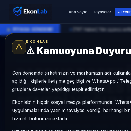
Ana Sayfa
Piyasalar
AI Yatı
●
PİYASA GÜNDEMİ
[TRT Haber] Yılın üçüncü enfl
►
EKONLAB
⚠️
Kamuoyuna Duyur
AI Fon Radar
/
Hisse Yoğun
SUNUCU TARAFI FON GIRIŞI
PARDUS PORTFÖ
Son dönemde şirketimizin ve markamızın adı kullanılar
açıldığı, kişilerle iletişime geçildiği ve WhatsApp / Te
SENEDİ SERBEST
gruplara davetler yapıldığı tespit edilmiştir.
SENEDİ YOĞUN 
Ekonlab’ın hiçbir sosyal medya platformunda, What
uygulamalarında yatırım tavsiyesi verdiği herhangi bi
PARDUS PORTFÖY DOĞU HİSSE SENEDİ SER
hizmeti bulunmamaktadır.
Hisse Yoğun kategorisinde son 1 ayda %-1,95 ge