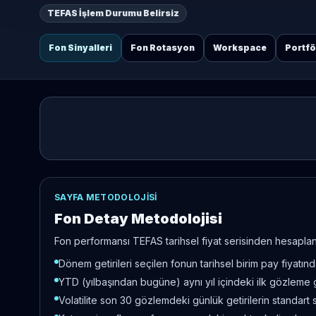
TEFAS İşlem Durumu Belirsiz
Fon Sinyalleri
Fon Rotasyon
Workspace
Portf
SAYFA METODOLOJISI
Fon Detay Metodolojisi
Fon performansı TEFAS tarihsel fiyat serisinden hesaplanır
Dönem getirileri seçilen fonun tarihsel birim pay fiyatı
YTD (yılbaşından bugüne) aynı yıl içindeki ilk gözleme 
Volatilite son 30 gözlemdeki günlük getirilerin standart 