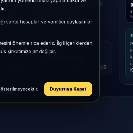
e, yatırım yönlendirmesi yapmamakta ve
z KAP yoğunluğu ile izlenebilen bir fondur.
B
ır.
B
k
19,705678
TEFAS'ta İşlem Görmüyor
ığı sahte hesaplar ve yanıltıcı paylaşımlar
E
sini önemle rica ederiz. İlgili içeriklerden
P
MU
KAP VE AKIŞ
F
 şirketimize ait değildir.
KAP Sessiz
k
m
tegori içi sıra
1 ay net akış
-2,2 Mr
• Yatırımcı
0
K
gösterilmeyecektir.
Duyuruyu Kapat