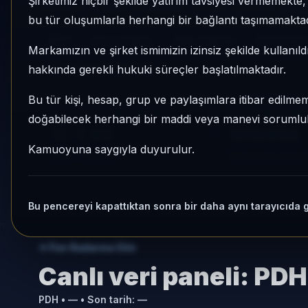
Şirketimiz hiçbir şekilde yatırım tavsiyesi vermemekt
150/452, 1 aylık volatilitesi %1,43 ve KAP Sessi
bu tür oluşumlarla herhangi bir bağlantı taşımamaktad
PDH
Hisse Yoğun
Risk:
Yüksek
Son fiyat:
Markamızın ve şirket ismimizin izinsiz şekilde kullanıld
Son işlem farkı:
0 gün
hakkında gerekli hukuki süreçler başlatılmaktadır.
Bu tür kişi, hesap, grup ve paylaşımlara itibar edilmeme
1 AY VE 3 AY PERFORMANS
KATEGORI KONU
doğabilecek herhangi bir maddi veya manevi sorumluluk
%-1,95
150/452
Kamuoyuna saygıyla duyurulur.
3 Ay:
+%22,54
Momentum bazlı ka
Bu pencereyi kapattıktan sonra bir daha aynı tarayıcıda 
Fon Radarına Dön
Canlı veri paneli:
PDH
PDH
•
—
• Son tarih:
—