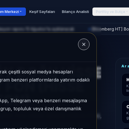
rım Merkezi
Keşif Sayfaları
Bilanço Analisti
Portföy ve Bütçe
asyon raporu 13 Ağustos'ta açıklanacak
[Bloomberg HT] Bors
►
u
Ar
Y DOĞU HİSSE
ak çeşitli sosyal medya hesapları
legram benzeri platformlarda yatırım odaklı
H
 FON (HİSSE
K
l
FON)
sApp, Telegram veya benzeri mesajlaşma
C
r grup, topluluk veya özel danışmanlık
K
BEST FON (HİSSE SENEDİ YOĞUN FON),
g
tiri, kategori içinde momentum sırası