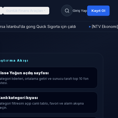
Günlük Finans Araçları
Giriş Yap
Kayıt Ol
a İstanbul’da gong Quick Sigorta için çaldı
[NTV Ekonomi] F
►
aştırma Akışı
isse Yoğun
açılış sayfası
ategori liderleri, ortalama getiri ve sunucu tarafı top 10 fon
istesi.
anlı kategori kıyası
ategori filtresini açıp canlı tablo, favori ve alarm akışına
eçin.