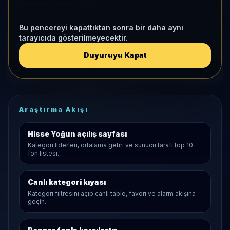
Momentum bazlı kategori içi sıra
Bu pencereyi kapattıktan sonra bir daha aynı
KAP VE AKIŞ
tarayıcıda gösterilmeyecektir.
Sınırlı KAP
Duyuruyu Kapat
1 ay net akış
15,2 Mn
• Yatırımcı
0
Araştırma Akışı
Hisse Yoğun
açılış sayfası
Kategori liderleri, ortalama getiri ve sunucu tarafı top 10
fon listesi.
Canlı kategori kıyası
Kategori filtresini açıp canlı tablo, favori ve alarm akışına
geçin.