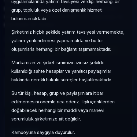
Yoğun kategorisinde son 1 ayda +%8,28 getiri,
uygulamalarında yatırım tavsiyesi verdiği herhangi bir
kategori içinde momentum sırası 96/450, 1 aylık
grup, topluluk veya özel danışmanlık hizmeti
volatilitesi %3,63 ve Sınırlı KAP KAP yoğunluğu ile
bulunmamaktadır.
izlenebilen bir fondur.
Şirketimiz hiçbir şekilde yatırım tavsiyesi vermemekte,
PKH
Hisse Yoğun
Risk:
Yüksek
yatırım yönlendirmesi yapmamakta ve bu tür
oluşumlarla herhangi bir bağlantı taşımamaktadır.
Son fiyat:
0,951755
TEFAS'ta İşlem Görmüyor
Son işlem farkı:
0 gün
Markamızın ve şirket ismimizin izinsiz şekilde
kullanıldığı sahte hesaplar ve yanıltıcı paylaşımlar
hakkında gerekli hukuki süreçler başlatılmaktadır.
1 AY VE 3 AY PERFORMANS
+%8,28
Bu tür kişi, hesap, grup ve paylaşımlara itibar
3 Ay:
+%6,47
edilmemesini önemle rica ederiz. İlgili içeriklerden
doğabilecek herhangi bir maddi veya manevi
sorumluluk şirketimize ait değildir.
KATEGORI KONUMU
96/450
Kamuoyuna saygıyla duyurulur.