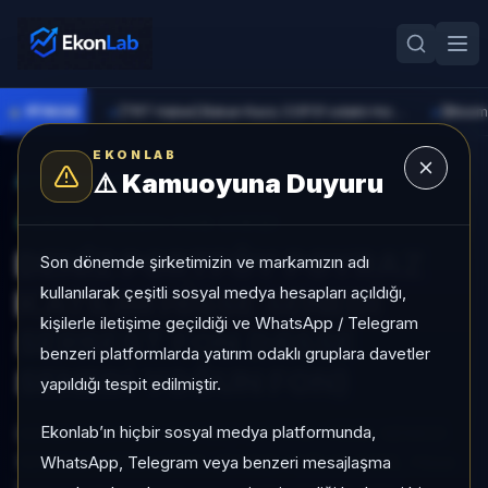
●
PİYASA
[TRT Haber] Bakan Kacır, COP31 odaklı Hızlandırma Desteği çağrısını açıkladı
►
►
EKONLAB
⚠️
Kamuoyuna Duyuru
AI Fon Radar
/
Hisse Yoğun
SUNUCU TARAFI FON GIRIŞI
DENİZ PORTFÖY POYRAZ
Son dönemde şirketimizin ve markamızın adı
kullanılarak çeşitli sosyal medya hesapları açıldığı,
KATILIM HİSSE SENEDİ
kişilerle iletişime geçildiği ve WhatsApp / Telegram
SERBEST FON (HİSSE
benzeri platformlarda yatırım odaklı gruplara davetler
SENEDİ YOĞUN FON)
yapıldığı tespit edilmiştir.
Ekonlab’ın hiçbir sosyal medya platformunda,
DENİZ PORTFÖY POYRAZ KATILIM HİSSE SENEDİ
SERBEST FON (HİSSE SENEDİ YOĞUN FON), Hisse
WhatsApp, Telegram veya benzeri mesajlaşma