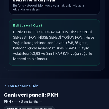
Benzer fonla karşılaştır
Bu fonu kategori lideri veya yakın akranlarıyla aynı
ekranda kıyaslayın.
Editoryal Özet
DENİZ PORTFÖY POYRAZ KATILIM HİSSE SENEDİ
SERBEST FON (HİSSE SENEDİ YOĞUN FON), Hisse
Yoğun kategorisinde son 1 ayda +%8,28 getiri,
kategori içinde momentum sırası 96/450, 1 aylık
volatilitesi %3,63 ve Sınırlı KAP KAP yoğunluğu ile
izlenebilen bir fondur.
Fon Radarına Dön
Canlı veri paneli:
PKH
PKH
•
—
• Son tarih:
—