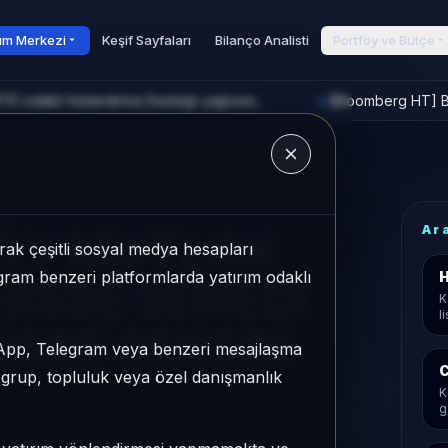
rım Merkezi
Keşif Sayfaları
Bilanço Analisti
Portföy ve Bütçe
[TRT Haber] Bakan Kacır, COP31 odaklı Hızlandırma Desteği çağrısını açıkladı
[Bloomberg HT] Bo
►
u
Ar
FÖY MUTLAK
ak çeşitli sosyal medya hesapları
legram benzeri platformlarda yatırım odaklı
H
HİSSE SENEDİ
K
l
İSSE SENEDİ
sApp, Telegram veya benzeri mesajlaşma
C
r grup, topluluk veya özel danışmanlık
K
g