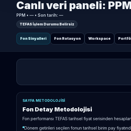
Canlı veri paneli:
PP
PPM
•
—
• Son tarih:
—
TEFAS İşlem Durumu Belirsiz
Fon Sinyalleri
Fon Rotasyon
Workspace
Portf
SAYFA METODOLOJISI
Fon Detay Metodolojisi
Fon performansı TEFAS tarihsel fiyat serisinden hesaplanır
Dönem getirileri seçilen fonun tarihsel birim pay fiyatı