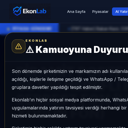
Ana Sayfa
Piyasalar
AI Yatı
●
PİYASA GÜNDEMİ
►
EKONLAB
⚠️
Kamuoyuna Duyur
AI Fon Radar
/
Hisse Yoğun
SUNUCU TARAFI FON GIRIŞI
PİRAMİT PORT
Son dönemde şirketimizin ve markamızın adı kullanılar
açıldığı, kişilerle iletişime geçildiği ve WhatsApp / Te
GETİRİ HEDEFLİ 
gruplara davetler yapıldığı tespit edilmiştir.
SERBEST FON (H
Ekonlab’ın hiçbir sosyal medya platformunda, What
uygulamalarında yatırım tavsiyesi verdiği herhangi bi
YOĞUN FON)
hizmeti bulunmamaktadır.