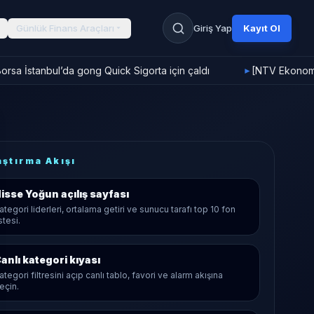
Günlük Finans Araçları
Giriş Yap
Kayıt Ol
rsa İstanbul’da gong Quick Sigorta için çaldı
[NTV Ekonomi]
►
aştırma Akışı
isse Yoğun
açılış sayfası
ategori liderleri, ortalama getiri ve sunucu tarafı top 10 fon
istesi.
anlı kategori kıyası
ategori filtresini açıp canlı tablo, favori ve alarm akışına
eçin.