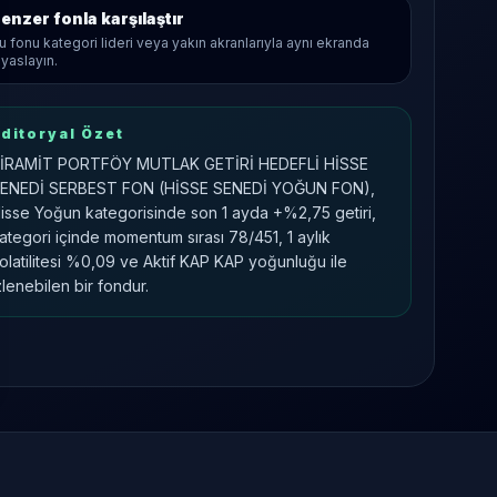
enzer fonla karşılaştır
u fonu kategori lideri veya yakın akranlarıyla aynı ekranda
ıyaslayın.
ditoryal Özet
İRAMİT PORTFÖY MUTLAK GETİRİ HEDEFLİ HİSSE
ENEDİ SERBEST FON (HİSSE SENEDİ YOĞUN FON),
isse Yoğun kategorisinde son 1 ayda +%2,75 getiri,
ategori içinde momentum sırası 78/451, 1 aylık
olatilitesi %0,09 ve Aktif KAP KAP yoğunluğu ile
zlenebilen bir fondur.