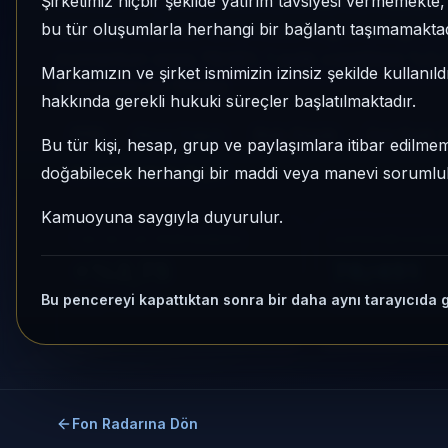
Şirketimiz hiçbir şekilde yatırım tavsiyesi vermemekt
PİRAMİT PORTFÖY MUTLAK GETİRİ HEDEFLİ
bu tür oluşumlarla herhangi bir bağlantı taşımamaktad
SENEDİ YOĞUN FON), Hisse Yoğun kategorisinde
momentum sırası 78/451, 1 aylık volatilitesi %
Markamızın ve şirket ismimizin izinsiz şekilde kullanıld
izlenebilen bir fondur.
hakkında gerekli hukuki süreçler başlatılmaktadır.
PPM
Hisse Yoğun
Risk:
Düşük
Son fiyat:
Bu tür kişi, hesap, grup ve paylaşımlara itibar edilmeme
doğabilecek herhangi bir maddi veya manevi sorumluluk
Son işlem farkı:
0 gün
Kamuoyuna saygıyla duyurulur.
1 AY VE 3 AY PERFORMANS
KATEGORI KONU
+%2,75
78/451
Bu pencereyi kapattıktan sonra bir daha aynı tarayıcıda 
3 Ay:
+%9,71
Momentum bazlı ka
Fon Radarına Dön