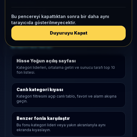
KAP VE AKIŞ
Aktif KAP
Bu pencereyi kapattıktan sonra bir daha aynı
1 ay net akış
-41,6 Mn
• Yatırımcı
-49
tarayıcıda gösterilmeyecektir.
Duyuruyu Kapat
Araştırma Akışı
Hisse Yoğun
açılış sayfası
Kategori liderleri, ortalama getiri ve sunucu tarafı top 10
fon listesi.
Canlı kategori kıyası
Kategori filtresini açıp canlı tablo, favori ve alarm akışına
geçin.
Benzer fonla karşılaştır
Bu fonu kategori lideri veya yakın akranlarıyla aynı
ekranda kıyaslayın.