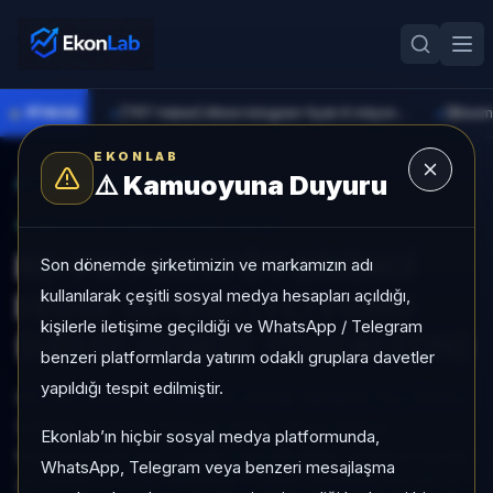
●
PİYASA
[TRT Haber] Altının kilogram fiyatı 6 milyon 673 bin liraya yükseldi
►
►
EKONLAB
⚠️
Kamuoyuna Duyuru
AI Fon Radar
/
Hisse Yoğun
SUNUCU TARAFI FON GIRIŞI
RE-PIE PORTFÖY BİRİNCİ
Son dönemde şirketimizin ve markamızın adı
kullanılarak çeşitli sosyal medya hesapları açıldığı,
HİSSE SENEDİ (TL) FONU
kişilerle iletişime geçildiği ve WhatsApp / Telegram
(HİSSE SENEDİ YOĞUN FON)
benzeri platformlarda yatırım odaklı gruplara davetler
yapıldığı tespit edilmiştir.
RE-PIE PORTFÖY BİRİNCİ HİSSE SENEDİ (TL) FONU
(HİSSE SENEDİ YOĞUN FON), Hisse Yoğun
Ekonlab’ın hiçbir sosyal medya platformunda,
kategorisinde son 1 ayda +%1,00 getiri, kategori içinde
WhatsApp, Telegram veya benzeri mesajlaşma
momentum sırası 183/452, 1 aylık volatilitesi %1,12 ve