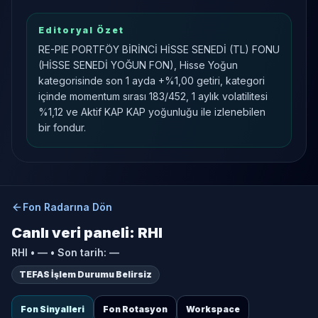
Editoryal Özet
RE-PIE PORTFÖY BİRİNCİ HİSSE SENEDİ (TL) FONU
(HİSSE SENEDİ YOĞUN FON), Hisse Yoğun
kategorisinde son 1 ayda +%1,00 getiri, kategori
içinde momentum sırası 183/452, 1 aylık volatilitesi
%1,12 ve Aktif KAP KAP yoğunluğu ile izlenebilen
bir fondur.
Fon Radarına Dön
Canlı veri paneli:
RHI
RHI
•
—
• Son tarih:
—
TEFAS İşlem Durumu Belirsiz
Fon Sinyalleri
Fon Rotasyon
Workspace