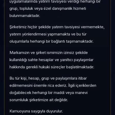
uygulamalarında yatırım tavsiyesi verdiği herhangi bir
Aktif KAP KAP yoğunluğu ile izlenebilen bir fondur.
grup, topluluk veya özel danışmanlık hizmeti
bulunmamaktadır.
RHI
Hisse Yoğun
Risk:
Orta
Son fiyat:
1,662315
TEFAS'ta İşlem Görüyor
Şirketimiz hiçbir şekilde yatırım tavsiyesi vermemekte,
yatırım yönlendirmesi yapmamakta ve bu tür
Son işlem farkı:
0 gün
oluşumlarla herhangi bir bağlantı taşımamaktadır.
Markamızın ve şirket ismimizin izinsiz şekilde
1 AY VE 3 AY PERFORMANS
+%1,00
kullanıldığı sahte hesaplar ve yanıltıcı paylaşımlar
hakkında gerekli hukuki süreçler başlatılmaktadır.
3 Ay:
+%6,04
Bu tür kişi, hesap, grup ve paylaşımlara itibar
edilmemesini önemle rica ederiz. İlgili içeriklerden
KATEGORI KONUMU
183/452
doğabilecek herhangi bir maddi veya manevi
sorumluluk şirketimize ait değildir.
Momentum bazlı kategori içi sıra
Kamuoyuna saygıyla duyurulur.