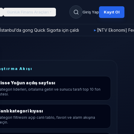
Günlük Finans Araçları
Giriş Yap
Kayıt Ol
stanbul’da gong Quick Sigorta için çaldı
[NTV Ekonomi] Fed f
►
aştırma Akışı
isse Yoğun
açılış sayfası
ategori liderleri, ortalama getiri ve sunucu tarafı top 10 fon
istesi.
anlı kategori kıyası
ategori filtresini açıp canlı tablo, favori ve alarm akışına
eçin.