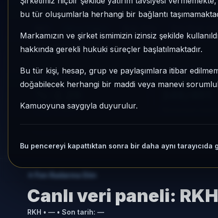
Şirketimiz hiçbir şekilde yatırım tavsiyesi vermemekt
248/451, 1 aylık volatilitesi %1,07 ve Aktif KAP
bu tür oluşumlarla herhangi bir bağlantı taşımamaktad
RKH
Hisse Yoğun
Risk:
Orta
Son fiyat:
1,
Markamızın ve şirket ismimizin izinsiz şekilde kullanıld
Son işlem farkı:
0 gün
hakkında gerekli hukuki süreçler başlatılmaktadır.
Bu tür kişi, hesap, grup ve paylaşımlara itibar edilmeme
1 AY VE 3 AY PERFORMANS
KATEGORI KONU
doğabilecek herhangi bir maddi veya manevi sorumluluk
%-2,29
248/451
Kamuoyuna saygıyla duyurulur.
3 Ay:
%-2,07
Momentum bazlı ka
Bu pencereyi kapattıktan sonra bir daha aynı tarayıcıda 
Fon Radarına Dön
Canlı veri paneli:
RK
RKH
•
—
• Son tarih:
—