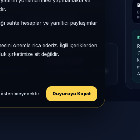
e, yatırım yönlendirmesi yapmamakta ve
 KAP yoğunluğu ile izlenebilen bir fondur.
B
ır.
B
k
002034
TEFAS'ta İşlem Görüyor
ığı sahte hesaplar ve yanıltıcı paylaşımlar
E
sini önemle rica ederiz. İlgili içeriklerden
R
MU
KAP VE AKIŞ
(
 şirketimize ait değildir.
Aktif KAP
k
m
tegori içi sıra
1 ay net akış
-16,2 B
• Yatırımcı
A
-7
gösterilmeyecektir.
Duyuruyu Kapat
H