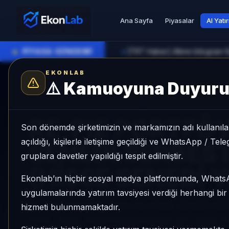
Ana Sayfa
Piyasalar
AI Yatı
●
PİYASA GÜNDEMİ
[TRT Haber] Altının kilogram fi
►
EKONLAB
⚠️
Kamuoyuna Duyur
AI Fon Radar
/
Hisse Yoğun
SUNUCU TARAFI FON GIRIŞI
RE-PIE PORTFÖY
Son dönemde şirketimizin ve markamızın adı kullanılar
açıldığı, kişilerle iletişime geçildiği ve WhatsApp / Te
SENEDİ SERBEST
gruplara davetler yapıldığı tespit edilmiştir.
(HİSSE SENEDİ 
Ekonlab’ın hiçbir sosyal medya platformunda, What
uygulamalarında yatırım tavsiyesi verdiği herhangi bi
RE-PIE PORTFÖY KATILIM HİSSE SENEDİ SE
hizmeti bulunmamaktadır.
FON), Hisse Yoğun kategorisinde son 1 ayda %-