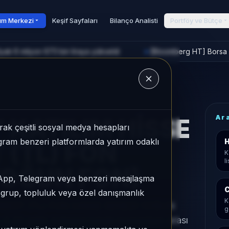
rım Merkezi
Keşif Sayfaları
Bilanço Analisti
Portföy ve Bütçe
yatı 6 milyon 673 bin liraya yükseldi
[Bloomberg HT] Borsa İ
►
u
Ar
 KATILIM HİSSE
ak çeşitli sosyal medya hesapları
legram benzeri platformlarda yatırım odaklı
H
 (TL) FON
K
l
YOĞUN FON)
sApp, Telegram veya benzeri mesajlaşma
C
r grup, topluluk veya özel danışmanlık
K
RBEST (TL) FON (HİSSE SENEDİ YOĞUN
g
2,29 getiri, kategori içinde momentum sırası