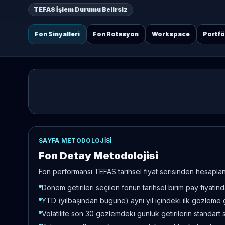
TEFAS İşlem Durumu Belirsiz
Fon Sinyalleri
Fon Rotasyon
Workspace
Portf
SAYFA METODOLOJISI
Fon Detay Metodolojisi
Fon performansı TEFAS tarihsel fiyat serisinden hesaplanır
Dönem getirileri seçilen fonun tarihsel birim pay fiyatı
YTD (yılbaşından bugüne) aynı yıl içindeki ilk gözleme 
Volatilite son 30 gözlemdeki günlük getirilerin standart 