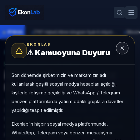
●
PİYASA
[TRT Haber] Altının kilogram fiyatı 6 milyon 673 bin liraya yükseldi
►
►
EKONLAB
⚠️
Kamuoyuna Duyuru
AI Fon Radar
/
Değişken
SUNUCU TARAFI FON GIRIŞI
İŞ PORTFÖY TTF TENİSE
Son dönemde şirketimizin ve markamızın adı
kullanılarak çeşitli sosyal medya hesapları açıldığı,
DESTEK DEĞİŞKEN FON
kişilerle iletişime geçildiği ve WhatsApp / Telegram
benzeri platformlarda yatırım odaklı gruplara davetler
İŞ PORTFÖY TTF TENİSE DESTEK DEĞİŞKEN FON,
Değişken kategorisinde son 1 ayda +%3,25 getiri,
yapıldığı tespit edilmiştir.
kategori içinde momentum sırası 13/160, 1 aylık
Ekonlab’ın hiçbir sosyal medya platformunda,
volatilitesi %0,09 ve Aktif KAP KAP yoğunluğu ile
WhatsApp, Telegram veya benzeri mesajlaşma
izlenebilen bir fondur.