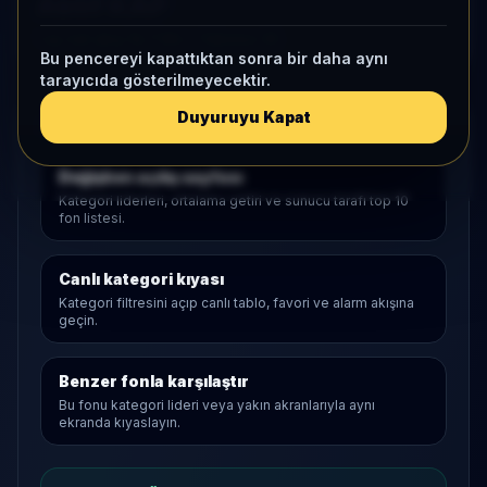
Aktif KAP
1 ay net akış
14,7 Mn
• Yatırımcı
35
Bu pencereyi kapattıktan sonra bir daha aynı
tarayıcıda gösterilmeyecektir.
Duyuruyu Kapat
Araştırma Akışı
Değişken
açılış sayfası
Kategori liderleri, ortalama getiri ve sunucu tarafı top 10
fon listesi.
Canlı kategori kıyası
Kategori filtresini açıp canlı tablo, favori ve alarm akışına
geçin.
Benzer fonla karşılaştır
Bu fonu kategori lideri veya yakın akranlarıyla aynı
ekranda kıyaslayın.