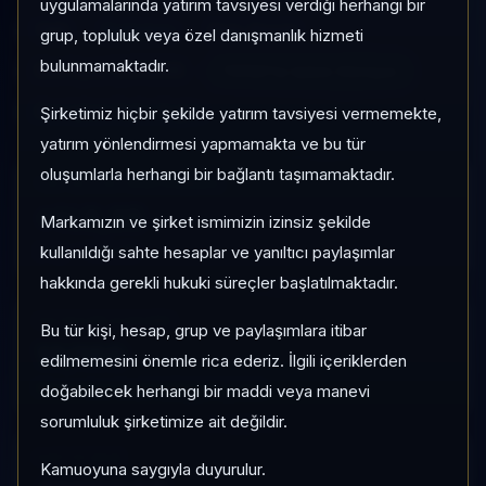
uygulamalarında yatırım tavsiyesi verdiği herhangi bir
TND
Değişken
Risk:
Düşük
grup, topluluk veya özel danışmanlık hizmeti
bulunmamaktadır.
Son fiyat:
1,479535
TEFAS'ta İşlem Görüyor
Son işlem farkı:
0 gün
Şirketimiz hiçbir şekilde yatırım tavsiyesi vermemekte,
yatırım yönlendirmesi yapmamakta ve bu tür
oluşumlarla herhangi bir bağlantı taşımamaktadır.
1 AY VE 3 AY PERFORMANS
+%3,25
Markamızın ve şirket ismimizin izinsiz şekilde
3 Ay:
kullanıldığı sahte hesaplar ve yanıltıcı paylaşımlar
+%10,08
hakkında gerekli hukuki süreçler başlatılmaktadır.
KATEGORI KONUMU
Bu tür kişi, hesap, grup ve paylaşımlara itibar
13/160
edilmemesini önemle rica ederiz. İlgili içeriklerden
Momentum bazlı kategori içi sıra
doğabilecek herhangi bir maddi veya manevi
sorumluluk şirketimize ait değildir.
KAP VE AKIŞ
Kamuoyuna saygıyla duyurulur.