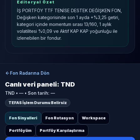
Editoryal Özet
İŞ PORTFÖY TTF TENİSE DESTEK DEĞİŞKEN FON,
Değişken kategorisinde son 1 ayda +%3,25 getiri,
kategori içinde momentum sırası 13/160, 1 aylık
volatilitesi %0,09 ve Aktif KAP KAP yoğunluğu ile
izlenebilen bir fondur.
Fon Radarına Dön
Canlı veri paneli:
TND
TND
•
—
• Son tarih:
—
TEFAS İşlem Durumu Belirsiz
Fon Sinyalleri
Fon Rotasyon
Workspace
Portföyüm
Portföy Karşılaştırma