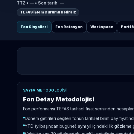
TTZ
•
—
• Son tarih:
—
TEFAS İşlem Durumu Belirsiz
Fon Sinyalleri
Fon Rotasyon
Workspace
Portf
SAYFA METODOLOJISI
Fon Detay Metodolojisi
Fon performansı TEFAS tarihsel fiyat serisinden hesaplanır
Dönem getirileri seçilen fonun tarihsel birim pay fiyatı
YTD (yılbaşından bugüne) aynı yıl içindeki ilk gözleme 
Volatilite son 30 gözlemdeki günlük getirilerin standart 