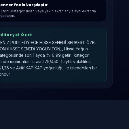
enzer fonla karşılaştır
u fonu kategori lideri veya yakın akranlarıyla aynı ekranda
ıyaslayın.
ditoryal Özet
ENİZ PORTFÖY EGE HİSSE SENEDİ SERBEST ÖZEL
ON (HİSSE SENEDİ YOĞUN FON), Hisse Yoğun
ategorisinde son 1 ayda %-6,99 getiri, kategori
çinde momentum sırası 275/450, 1 aylık volatilitesi
1,26 ve Aktif KAP KAP yoğunluğu ile izlenebilen bir
ondur.