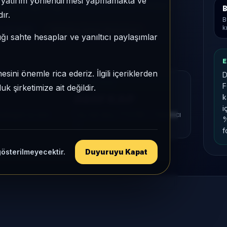
e, yatırım yönlendirmesi yapmamakta ve
 KAP yoğunluğu ile izlenebilen bir fondur.
B
ır.
B
k
3,553592
TEFAS'ta İşlem Görmüyor
ığı sahte hesaplar ve yanıltıcı paylaşımlar
E
sini önemle rica ederiz. İlgili içeriklerden
D
MU
KAP VE AKIŞ
F
 şirketimize ait değildir.
Aktif KAP
k
i
tegori içi sıra
1 ay net akış
-77,9 Mn
• Yatırımcı
%
-2
f
gösterilmeyecektir.
Duyuruyu Kapat