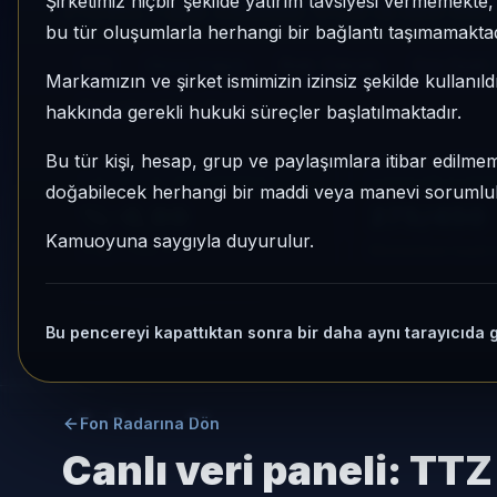
Şirketimiz hiçbir şekilde yatırım tavsiyesi vermemekt
275/450, 1 aylık volatilitesi %1,26 ve Aktif KAP
bu tür oluşumlarla herhangi bir bağlantı taşımamaktad
TTZ
Hisse Yoğun
Risk:
Yüksek
Son fiyat:
Markamızın ve şirket ismimizin izinsiz şekilde kullanıld
Son işlem farkı:
0 gün
hakkında gerekli hukuki süreçler başlatılmaktadır.
Bu tür kişi, hesap, grup ve paylaşımlara itibar edilmeme
1 AY VE 3 AY PERFORMANS
KATEGORI KONU
doğabilecek herhangi bir maddi veya manevi sorumluluk
%-6,99
275/450
Kamuoyuna saygıyla duyurulur.
3 Ay:
+%0,71
Momentum bazlı ka
Bu pencereyi kapattıktan sonra bir daha aynı tarayıcıda 
Fon Radarına Dön
Canlı veri paneli:
TTZ