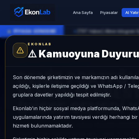
Ana Sayfa
Piyasalar
AI Yatı
●
PİYASA GÜNDEMİ
[TRT Haber] Altının kilogram fi
►
EKONLAB
⚠️
Kamuoyuna Duyur
AI Fon Radar
/
Hisse Yoğun
SUNUCU TARAFI FON GIRIŞI
DENİZ PORTFÖY
Son dönemde şirketimizin ve markamızın adı kullanılar
açıldığı, kişilerle iletişime geçildiği ve WhatsApp / Te
SENEDİ SERBES
gruplara davetler yapıldığı tespit edilmiştir.
(HİSSE SENEDİ 
Ekonlab’ın hiçbir sosyal medya platformunda, What
uygulamalarında yatırım tavsiyesi verdiği herhangi bi
DENİZ PORTFÖY EGE HİSSE SENEDİ SERBES
hizmeti bulunmamaktadır.
Hisse Yoğun kategorisinde son 1 ayda %-6,99 ge