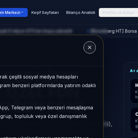
rım Merkezi
Keşif Sayfaları
Bilanço Analisti
Portföy ve Bütçe
yatı 6 milyon 673 bin liraya yükseldi
[Bloomberg HT] Borsa İ
►
u
Ar
 EGE HİSSE
ak çeşitli sosyal medya hesapları
legram benzeri platformlarda yatırım odaklı
H
T ÖZEL FON
K
l
YOĞUN FON)
sApp, Telegram veya benzeri mesajlaşma
C
r grup, topluluk veya özel danışmanlık
K
T ÖZEL FON (HİSSE SENEDİ YOĞUN FON),
g
tiri, kategori içinde momentum sırası