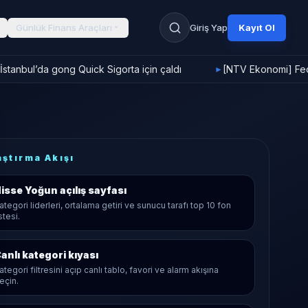
Günlük Finans Araçları
Giriş Yap
Kayıt Ol
stanbul’da gong Quick Sigorta için çaldı
[NTV Ekonomi] Fed f
►
aştırma Akışı
isse Yoğun
açılış sayfası
ategori liderleri, ortalama getiri ve sunucu tarafı top 10 fon
istesi.
anlı kategori kıyası
ategori filtresini açıp canlı tablo, favori ve alarm akışına
eçin.