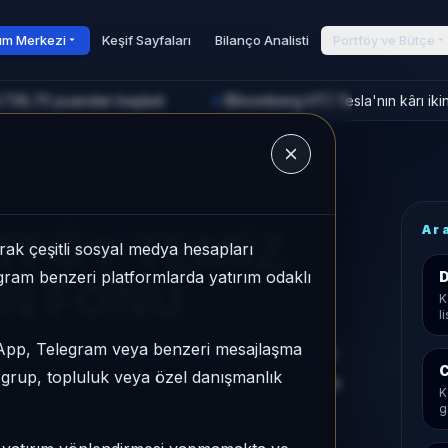
rım Merkezi
Keşif Sayfaları
Bilanço Analisti
Portföy ve Bütçe
3.728,70 puandan başladı
[Bloomberg HT] Tesla'nın kârı ikinc
►
u
Ar
RTFÖY TEMİZ
ak çeşitli sosyal medya hesapları
legram benzeri platformlarda yatırım odaklı
D
EN FONU
K
l
sApp, Telegram veya benzeri mesajlaşma
 FONU, Değişken kategorisinde son 1
C
r grup, topluluk veya özel danışmanlık
ası 134/160, 1 aylık volatilitesi %1,33 ve
K
dur.
g