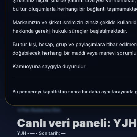
Şirketimiz hiçbir şekilde yatırım tavsiyesi vermemekt
YJH
Değişken
Risk:
Yüksek
Son fiyat:
3,
bu tür oluşumlarla herhangi bir bağlantı taşımamaktad
Son işlem farkı:
0 gün
Markamızın ve şirket ismimizin izinsiz şekilde kullanıld
hakkında gerekli hukuki süreçler başlatılmaktadır.
1 AY VE 3 AY PERFORMANS
KATEGORI KONU
%-2,95
134/160
Bu tür kişi, hesap, grup ve paylaşımlara itibar edilmeme
doğabilecek herhangi bir maddi veya manevi sorumluluk
3 Ay:
%-0,13
Momentum bazlı ka
Kamuoyuna saygıyla duyurulur.
Bu pencereyi kapattıktan sonra bir daha aynı tarayıcıda 
Fon Radarına Dön
Canlı veri paneli:
YJH
YJH
•
—
• Son tarih:
—