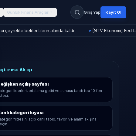
Günlük Finans Araçları
Giriş Yap
Kayıt Ol
i çeyrekte beklentilerin altında kaldı
[NTV Ekonomi] Fed faiz
►
aştırma Akışı
eğişken
açılış sayfası
ategori liderleri, ortalama getiri ve sunucu tarafı top 10 fon
istesi.
anlı kategori kıyası
ategori filtresini açıp canlı tablo, favori ve alarm akışına
eçin.