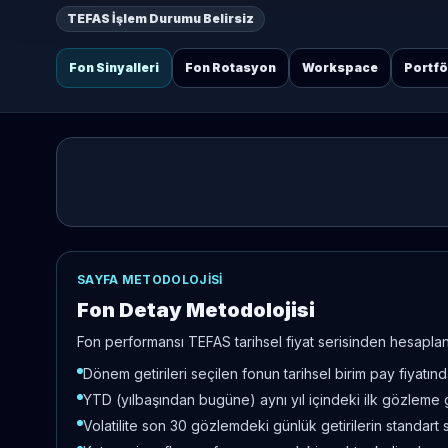
TEFAS İşlem Durumu Belirsiz
Fon Sinyalleri
Fon Rotasyon
Workspace
Portf
SAYFA METODOLOJISI
Fon Detay Metodolojisi
Fon performansı TEFAS tarihsel fiyat serisinden hesaplanır
Dönem getirileri seçilen fonun tarihsel birim pay fiyatı
YTD (yılbaşından bugüne) aynı yıl içindeki ilk gözleme 
Volatilite son 30 gözlemdeki günlük getirilerin standart 