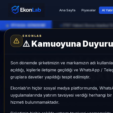
Ana Sayfa
Piyasalar
AI Yatı
●
PİYASA GÜNDEMİ
[TRT Haber] Borsa İstanbul 1
►
EKONLAB
⚠️
Kamuoyuna Duyur
AI Fon Radar
/
Değişken
SUNUCU TARAFI FON GIRIŞI
YAPI KREDİ PO
Son dönemde şirketimizin ve markamızın adı kullanılar
açıldığı, kişilerle iletişime geçildiği ve WhatsApp / Te
ENERJİ DEĞİŞK
gruplara davetler yapıldığı tespit edilmiştir.
Ekonlab’ın hiçbir sosyal medya platformunda, What
YAPI KREDİ PORTFÖY TEMİZ ENERJİ DEĞİŞKEN
uygulamalarında yatırım tavsiyesi verdiği herhangi bi
ayda %-2,95 getiri, kategori içinde momentum sır
hizmeti bulunmamaktadır.
Aktif KAP KAP yoğunluğu ile izlenebilen bir fon