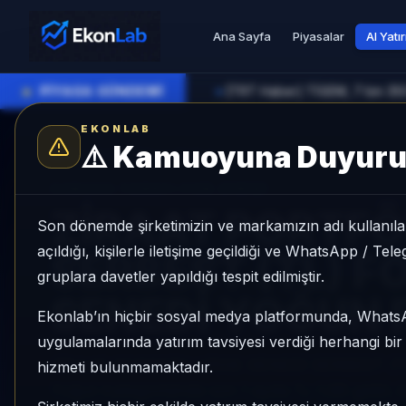
Ana Sayfa
Piyasalar
AI Yatı
●
PİYASA GÜNDEMİ
[TRT Haber] TİGEM, 7 bin 35
►
EKONLAB
⚠️
Kamuoyuna Duyur
AI Fon Radar
/
Hisse Yoğun
SUNUCU TARAFI FON GIRIŞI
ZİRAAT PORTFÖ
Son dönemde şirketimizin ve markamızın adı kullanılar
açıldığı, kişilerle iletişime geçildiği ve WhatsApp / Te
SERBEST (TL) F
gruplara davetler yapıldığı tespit edilmiştir.
SENEDİ YOĞUN 
Ekonlab’ın hiçbir sosyal medya platformunda, What
uygulamalarında yatırım tavsiyesi verdiği herhangi bi
ZİRAAT PORTFÖY HİSSE SENEDİ SERBEST (T
hizmeti bulunmamaktadır.
Yoğun kategorisinde son 1 ayda %-1,96 getiri, 