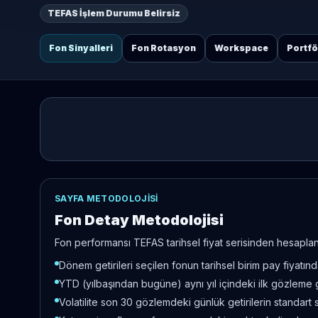
TEFAS İşlem Durumu Belirsiz
Fon Sinyalleri
Fon Rotasyon
Workspace
Portf
SAYFA METODOLOJISI
Fon Detay Metodolojisi
Fon performansı TEFAS tarihsel fiyat serisinden hesaplanır
Dönem getirileri seçilen fonun tarihsel birim pay fiyatı
YTD (yılbaşından bugüne) aynı yıl içindeki ilk gözleme 
Volatilite son 30 gözlemdeki günlük getirilerin standart 