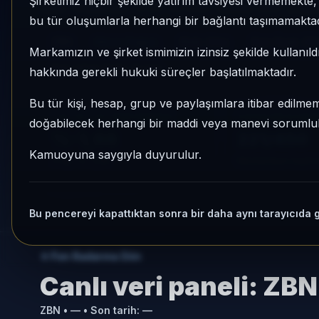
Şirketimiz hiçbir şekilde yatırım tavsiyesi vermemekt
aylık volatilitesi %1,17 ve KAP Sessiz KAP yoğunl
bu tür oluşumlarla herhangi bir bağlantı taşımamaktad
ZBN
Hisse Yoğun
Risk:
Orta
Son fiyat:
23
Markamızın ve şirket ismimizin izinsiz şekilde kullanıld
Son işlem farkı:
0 gün
hakkında gerekli hukuki süreçler başlatılmaktadır.
Bu tür kişi, hesap, grup ve paylaşımlara itibar edilmeme
1 AY VE 3 AY PERFORMANS
KATEGORI KONU
doğabilecek herhangi bir maddi veya manevi sorumluluk
%-1,96
221/450
Kamuoyuna saygıyla duyurulur.
3 Ay:
%-1,34
Momentum bazlı ka
Bu pencereyi kapattıktan sonra bir daha aynı tarayıcıda 
Fon Radarına Dön
Canlı veri paneli:
ZBN
ZBN
•
—
• Son tarih:
—