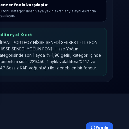
enzer fonla karşılaştır
u fonu kategori lideri veya yakın akranlarıyla aynı ekranda
ıyaslayın.
ditoryal Özet
İRAAT PORTFÖY HİSSE SENEDİ SERBEST (TL) FON
HİSSE SENEDİ YOĞUN FON), Hisse Yoğun
ategorisinde son 1 ayda %-1,96 getiri, kategori içinde
omentum sırası 221/450, 1 aylık volatilitesi %1,17 ve
AP Sessiz KAP yoğunluğu ile izlenebilen bir fondur.
Yenile