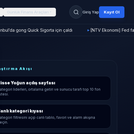
Günlük Finans Araçları
Giriş Yap
Kayıt Ol
bul’da gong Quick Sigorta için çaldı
[NTV Ekonomi] Fed faiz
►
aştırma Akışı
isse Yoğun
açılış sayfası
ategori liderleri, ortalama getiri ve sunucu tarafı top 10 fon
istesi.
anlı kategori kıyası
ategori filtresini açıp canlı tablo, favori ve alarm akışına
eçin.