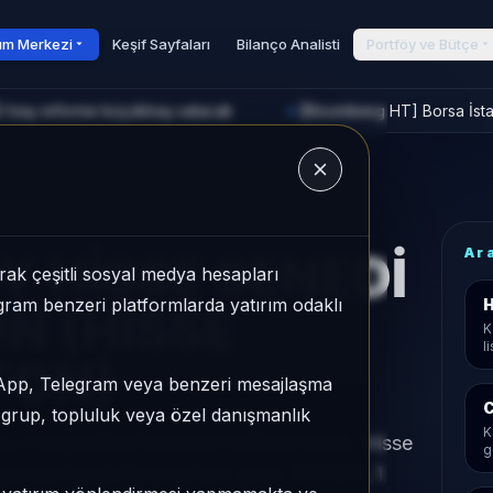
rım Merkezi
Keşif Sayfaları
Bilanço Analisti
Portföy ve Bütçe
0 baş reforme küçükbaş satacak
[Bloomberg HT] Borsa İstan
►
u
Ar
Y HİSSE SENEDİ
ak çeşitli sosyal medya hesapları
legram benzeri platformlarda yatırım odaklı
H
ON (HİSSE
K
l
FON)
sApp, Telegram veya benzeri mesajlaşma
C
r grup, topluluk veya özel danışmanlık
K
L) FON (HİSSE SENEDİ YOĞUN FON), Hisse
g
kategori içinde momentum sırası 221/450, 1