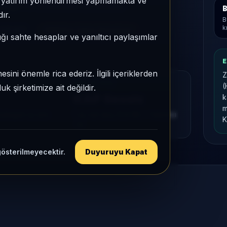
e, yatırım yönlendirmesi yapmamakta ve
uğu ile izlenebilen bir fondur.
B
ır.
B
k
,615453
TEFAS'ta İşlem Görmüyor
ığı sahte hesaplar ve yanıltıcı paylaşımlar
E
sini önemle rica ederiz. İlgili içeriklerden
Z
MU
KAP VE AKIŞ
(
 şirketimize ait değildir.
KAP Sessiz
k
m
tegori içi sıra
1 ay net akış
21,8 Mn
• Yatırımcı
K
-14
gösterilmeyecektir.
Duyuruyu Kapat