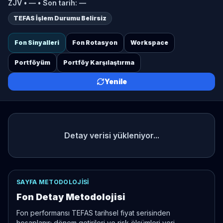
ZJV
•
—
• Son tarih:
—
TEFAS İşlem Durumu Belirsiz
Fon Sinyalleri
Fon Rotasyon
Workspace
Portföyüm
Portföy Karşılaştırma
Yenile
Detay verisi yükleniyor...
SAYFA METODOLOJISI
Fon Detay Metodolojisi
Fon performansı TEFAS tarihsel fiyat serisinden
hesaplanır; dönem getirileri ve risk ölçümleri veri