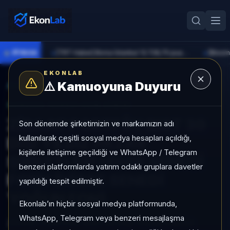
●
PİYASA
[TRT Haber] Borsa İstanbul 13.728,70 puandan başladı
►
►
EKONLAB
⚠️
Kamuoyuna Duyuru
AI Fon Radar
/
Hisse Yoğun
SUNUCU TARAFI FON GIRIŞI
ZİRAAT PORTFÖY BIST 30
Son dönemde şirketimizin ve markamızın adı
kullanılarak çeşitli sosyal medya hesapları açıldığı,
DIŞI YILDIZ PAZAR
kişilerle iletişime geçildiği ve WhatsApp / Telegram
ŞİRKETLERİ HİSSE SENEDİ
benzeri platformlarda yatırım odaklı gruplara davetler
FONU (HİSSE SENEDİ
yapıldığı tespit edilmiştir.
YOĞUN FON)
Ekonlab’ın hiçbir sosyal medya platformunda,
WhatsApp, Telegram veya benzeri mesajlaşma
ZİRAAT PORTFÖY BIST 30 DIŞI YILDIZ PAZAR