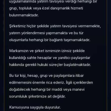
uygulamalarında yatırım tavsiyesi verdiği herhangi bir
ŞİRKETLERİ HİSSE SENEDİ FONU (HİSSE SENEDİ
grup, topluluk veya özel danışmanlık hizmeti
YOĞUN FON), Hisse Yoğun kategorisinde son 1 ayda
bulunmamaktadır.
%-3,18 getiri, kategori içinde momentum sırası
288/452, 1 aylık volatilitesi %0,99 ve Yoğun KAP KAP
Şirketimiz hiçbir şekilde yatırım tavsiyesi vermemekte,
yoğunluğu ile izlenebilen bir fondur.
yatırım yönlendirmesi yapmamakta ve bu tür
oluşumlarla herhangi bir bağlantı taşımamaktadır.
ZJV
Hisse Yoğun
Risk:
Orta
Son fiyat:
10,509522
TEFAS'ta İşlem Görüyor
Markamızın ve şirket ismimizin izinsiz şekilde
kullanıldığı sahte hesaplar ve yanıltıcı paylaşımlar
Son işlem farkı:
0 gün
hakkında gerekli hukuki süreçler başlatılmaktadır.
Bu tür kişi, hesap, grup ve paylaşımlara itibar
1 AY VE 3 AY PERFORMANS
%-3,18
edilmemesini önemle rica ederiz. İlgili içeriklerden
doğabilecek herhangi bir maddi veya manevi
3 Ay:
%-0,82
sorumluluk şirketimize ait değildir.
KATEGORI KONUMU
Kamuoyuna saygıyla duyurulur.