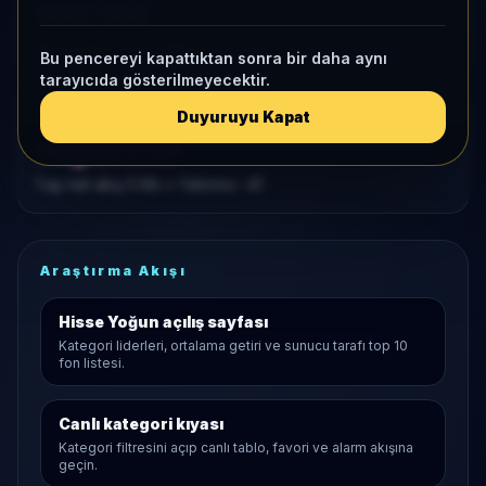
288/452
Momentum bazlı kategori içi sıra
Bu pencereyi kapattıktan sonra bir daha aynı
tarayıcıda gösterilmeyecektir.
Duyuruyu Kapat
KAP VE AKIŞ
Yoğun KAP
1 ay net akış
5 Mn
• Yatırımcı
-41
Araştırma Akışı
Hisse Yoğun
açılış sayfası
Kategori liderleri, ortalama getiri ve sunucu tarafı top 10
fon listesi.
Canlı kategori kıyası
Kategori filtresini açıp canlı tablo, favori ve alarm akışına
geçin.