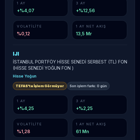
1 AY
3 AY
+%4,07
+%12,56
VOLATILITE
1 AY NET AKIŞ
%
0,12
13,5 Mr
IJI
İSTANBUL PORTFÖY HİSSE SENEDİ SERBEST (TL) FON
(HİSSE SENEDİ YOĞUN FON )
Hisse Yoğun
TEFAS'ta İşlem Görmüyor
Son işlem farkı:
0 gün
1 AY
3 AY
+%4,25
+%2,25
VOLATILITE
1 AY NET AKIŞ
%
1,28
61 Mn