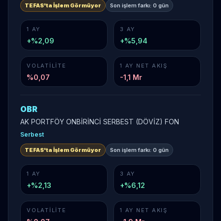
TEFAS'ta İşlem Görmüyor
Son işlem farkı:
0 gün
1 AY
3 AY
+%2,09
+%5,94
VOLATILITE
1 AY NET AKIŞ
%
0,07
-1,1 Mr
OBR
AK PORTFÖY ONBİRİNCİ SERBEST (DÖVİZ) FON
Serbest
TEFAS'ta İşlem Görmüyor
Son işlem farkı:
0 gün
1 AY
3 AY
+%2,13
+%6,12
VOLATILITE
1 AY NET AKIŞ