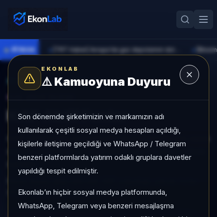
●
PİYASA
[TRT Haber] Avrupa'da gaz depolarının doluluğu 2011'den bu yana aynı dönemin en düşük seviyesinde
►
►
EKONLAB
⚠️
Kamuoyuna Duyuru
AI Fon Radar
/
kap aktif fonlar
kap aktif fonlar
KAP Aktif Fonlar
Son dönemde şirketimizin ve markamızın adı
kullanılarak çeşitli sosyal medya hesapları açıldığı,
KAP temelli takip yapmak isteyen kullanıcılar için resmi
kişilerle iletişime geçildiği ve WhatsApp / Telegram
duyuru yoğunluğu yüksek fonlar seçilmiş liste halinde
benzeri platformlarda yatırım odaklı gruplara davetler
sunulur.
yapıldığı tespit edilmiştir.
Resmi duyuru akışı canlı olan, KAP yoğunluğu yüksek fonları
sinyal ve getiri metrikleriyle inceleyin.
Ekonlab’ın hiçbir sosyal medya platformunda,
WhatsApp, Telegram veya benzeri mesajlaşma