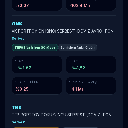
%
0,07
-162,4 Mn
ONK
AK PORTFÖY ONİKİNCİ SERBEST (DÖVİZ-AVRO) FON
Serbest
TEFAS'ta İşlem Görüyor
Son işlem farkı:
0 gün
1 AY
3 AY
+%2,87
+%4,52
VOLATILITE
1 AY NET AKIŞ
%
0,25
-4,1 Mr
TB9
TEB PORTFÖY DOKUZUNCU SERBEST (DÖVİZ) FON
Serbest