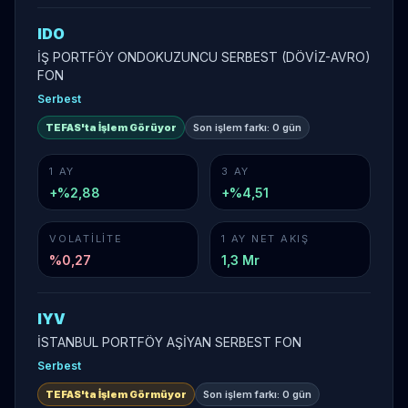
IDO
İŞ PORTFÖY ONDOKUZUNCU SERBEST (DÖVİZ-AVRO)
FON
Serbest
TEFAS'ta İşlem Görüyor
Son işlem farkı:
0 gün
1 AY
3 AY
+%2,88
+%4,51
VOLATILITE
1 AY NET AKIŞ
%
0,27
1,3 Mr
IYV
İSTANBUL PORTFÖY AŞİYAN SERBEST FON
Serbest
TEFAS'ta İşlem Görmüyor
Son işlem farkı:
0 gün