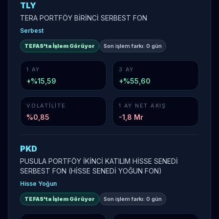
TLY
TERA PORTFÖY BİRİNCİ SERBEST FON
Serbest
TEFAS'ta İşlem Görüyor
Son işlem farkı:
0 gün
1 AY
3 AY
+%15,59
+%55,60
VOLATILITE
1 AY NET AKIŞ
%
0,85
-1,8 Mr
PKD
PUSULA PORTFÖY İKİNCİ KATILIM HİSSE SENEDİ
SERBEST FON (HİSSE SENEDİ YOĞUN FON)
Hisse Yoğun
TEFAS'ta İşlem Görüyor
Son işlem farkı:
0 gün