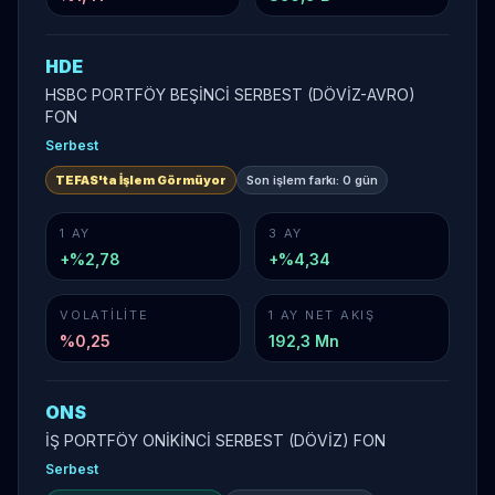
HDE
HSBC PORTFÖY BEŞİNCİ SERBEST (DÖVİZ-AVRO)
FON
Serbest
TEFAS'ta İşlem Görmüyor
Son işlem farkı:
0 gün
1 AY
3 AY
+%2,78
+%4,34
VOLATILITE
1 AY NET AKIŞ
%
0,25
192,3 Mn
ONS
İŞ PORTFÖY ONİKİNCİ SERBEST (DÖVİZ) FON
Serbest