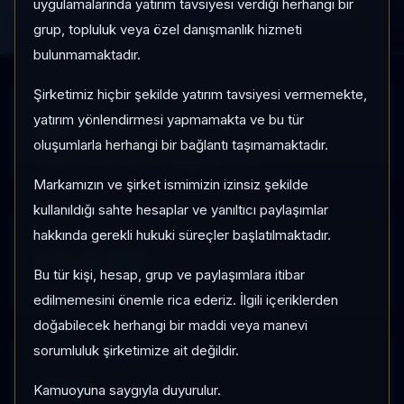
uygulamalarında yatırım tavsiyesi verdiği herhangi bir
Lider fonları karşılaştır
Tüm fon ekranına git
grup, topluluk veya özel danışmanlık hizmeti
bulunmamaktadır.
Şirketimiz hiçbir şekilde yatırım tavsiyesi vermemekte,
AÇILIŞ SAYFASI FON SAYISI
yatırım yönlendirmesi yapmamakta ve bu tür
12
oluşumlarla herhangi bir bağlantı taşımamaktadır.
Seçilen sorgu niyetine uygun ilk kohort
Markamızın ve şirket ismimizin izinsiz şekilde
kullanıldığı sahte hesaplar ve yanıltıcı paylaşımlar
ORTALAMA 1 AY GETIRI
hakkında gerekli hukuki süreçler başlatılmaktadır.
+%4,09
Bu tür kişi, hesap, grup ve paylaşımlara itibar
Volatilite %
0,59
edilmemesini önemle rica ederiz. İlgili içeriklerden
doğabilecek herhangi bir maddi veya manevi
sorumluluk şirketimize ait değildir.
SEO ÖNCELIKLI EVREN
450
Kamuoyuna saygıyla duyurulur.