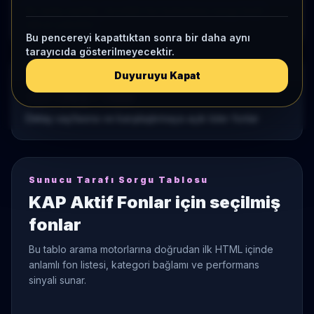
Bu açılış sayfası, öncelikli fon kohortunu sorgu bazlı
tekrar paketler.
Bu pencereyi kapattıktan sonra bir daha aynı
tarayıcıda gösterilmeyecektir.
Duyuruyu Kapat
ÖNE ÇIKAN KODLAR
TLY • PKD • TMM
Detay sayfasına ve karşılaştırmaya açık lider fonlar
Sunucu Tarafı Sorgu Tablosu
KAP Aktif Fonlar
için seçilmiş
fonlar
Bu tablo arama motorlarına doğrudan ilk HTML içinde
anlamlı fon listesi, kategori bağlamı ve performans
sinyali sunar.