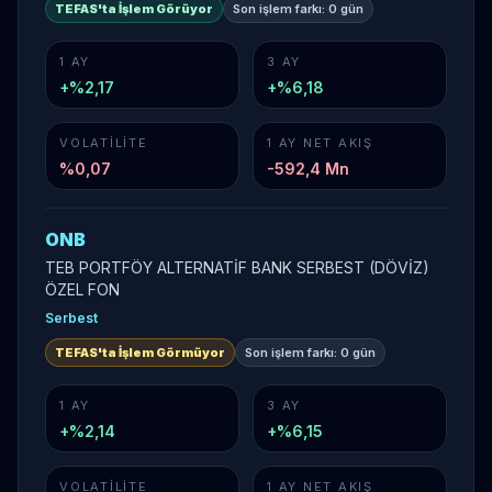
TEFAS'ta İşlem Görüyor
Son işlem farkı:
0 gün
1 AY
3 AY
+%2,17
+%6,18
VOLATILITE
1 AY NET AKIŞ
%
0,07
-592,4 Mn
ONB
TEB PORTFÖY ALTERNATİF BANK SERBEST (DÖVİZ)
ÖZEL FON
Serbest
TEFAS'ta İşlem Görmüyor
Son işlem farkı:
0 gün
1 AY
3 AY
+%2,14
+%6,15
VOLATILITE
1 AY NET AKIŞ