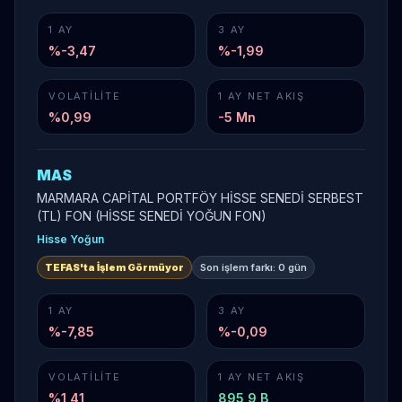
1 AY
3 AY
%-3,47
%-1,99
VOLATILITE
1 AY NET AKIŞ
%
0,99
-5 Mn
MAS
MARMARA CAPİTAL PORTFÖY HİSSE SENEDİ SERBEST
(TL) FON (HİSSE SENEDİ YOĞUN FON)
Hisse Yoğun
TEFAS'ta İşlem Görmüyor
Son işlem farkı:
0 gün
1 AY
3 AY
%-7,85
%-0,09
VOLATILITE
1 AY NET AKIŞ
%
1,41
895,9 B