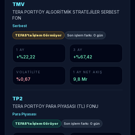
TMV
TERA PORTFÖY ALGORİTMİK STRATEJİLER SERBEST
FON
Serbest
TEFAS'ta İşlem Görmüyor
Son işlem farkı:
0 gün
1 AY
3 AY
+%22,22
+%67,42
VOLATILITE
1 AY NET AKIŞ
%
0,67
9,8 Mr
TP2
TERA PORTFÖY PARA PİYASASI (TL) FONU
Para Piyasası
TEFAS'ta İşlem Görüyor
Son işlem farkı:
0 gün