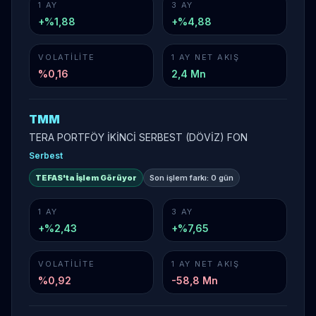
1 AY
3 AY
+%1,88
+%4,88
VOLATILITE
1 AY NET AKIŞ
%
0,16
2,4 Mn
TMM
TERA PORTFÖY İKİNCİ SERBEST (DÖVİZ) FON
Serbest
TEFAS'ta İşlem Görüyor
Son işlem farkı:
0 gün
1 AY
3 AY
+%2,43
+%7,65
VOLATILITE
1 AY NET AKIŞ
%
0,92
-58,8 Mn