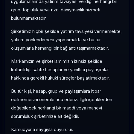
uygulamalarında yatırım tavsiyesi verdiği herhangi bir
Güçlü Al Sinyalli Hisseler
grup, topluluk veya özel danışmanlık hizmeti
Momentum puanı yüksek ve teknik sinyali güçlü olan
bulunmamaktadır.
hisseleri kısa vadeli performans ile birlikte tarayın.
Şirketimiz hiçbir şekilde yatırım tavsiyesi vermemekte,
Al Sinyalli Hisseler
yatırım yönlendirmesi yapmamakta ve bu tür
Al sinyali üreten hisseleri getiri, risk seviyesi ve momentum
oluşumlarla herhangi bir bağlantı taşımamaktadır.
skoru üzerinden kıyaslayın.
Markamızın ve şirket ismimizin izinsiz şekilde
Nötr Hisseler
kullanıldığı sahte hesaplar ve yanıltıcı paylaşımlar
Geçiş bölgesindeki hisseleri izleyerek olası yön
değişimlerini volatilite ve RSI ile takip edin.
hakkında gerekli hukuki süreçler başlatılmaktadır.
Bu tür kişi, hesap, grup ve paylaşımlara itibar
Sat Sinyalli Hisseler
edilmemesini önemle rica ederiz. İlgili içeriklerden
Negatif teknik sinyal üreten hisseleri düşüş riski, volatilite ve
1 ay performansla değerlendirin.
doğabilecek herhangi bir maddi veya manevi
sorumluluk şirketimize ait değildir.
Güçlü Sat Sinyalli Hisseler
En zayıf teknik görünümdeki hisseleri koruma amaçlı
Kamuoyuna saygıyla duyurulur.
filtreleyip yüksek oynaklık riskini takip edin.