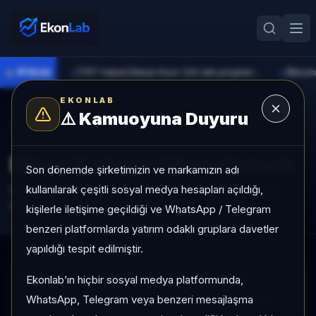
●
PİYASA
[TRT Haber] Bakan Kacır: Sıfır atık projelerine 914 milyon lira destek sağladık
►
►
EKONLAB
⚠️
Kamuoyuna Duyuru
Hisse Radar
Yenile
Hisse Kategori Benchmark
Son dönemde şirketimizin ve markamızın adı
kullanılarak çeşitli sosyal medya hesapları açıldığı,
Sinyal kategorilerine göre hisseleri karşılaştırın; momentum,
getiri ve risk metrikleriyle liderleri görün.
kişilerle iletişime geçildiği ve WhatsApp / Telegram
benzeri platformlarda yatırım odaklı gruplara davetler
yapıldığı tespit edilmiştir.
Hisse Kategori Açılış Sayfaları
Ekonlab’ın hiçbir sosyal medya platformunda,
WhatsApp, Telegram veya benzeri mesajlaşma
SEO için hazırlanan kategori bazlı hisse açılış sayfaları: